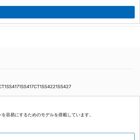
CT
1SS417
1SS417CT
1SS422
1SS427
ンを容易にするためのモデルを搭載しています。