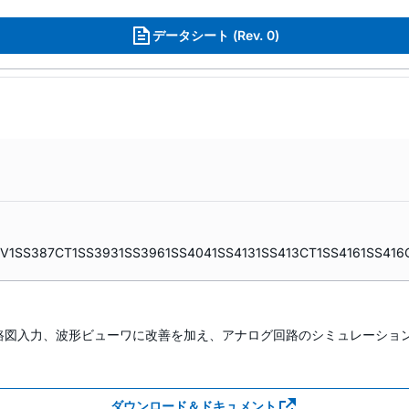
データシート (Rev. 0)
FV
1SS387CT
1SS393
1SS396
1SS404
1SS413
1SS413CT
1SS416
1SS416
路図入力、波形ビューワに改善を加え、アナログ回路のシミュレーショ
ダウンロード＆ドキュメント