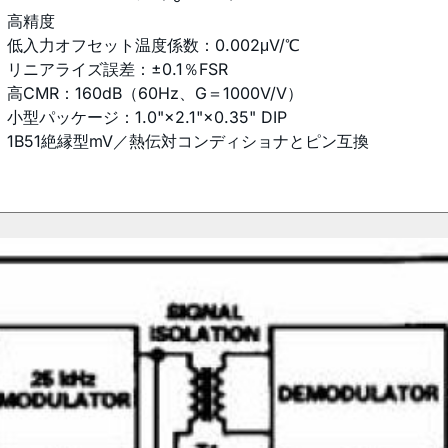
高精度
低入力オフセット温度係数：0.002μV/℃
リニアライズ誤差：±0.1％FSR
高CMR：160dB（60Hz、G＝1000V/V）
小型パッケージ：1.0"×2.1"×0.35" DIP
1B51絶縁型mV／熱伝対コンディショナとピン互換