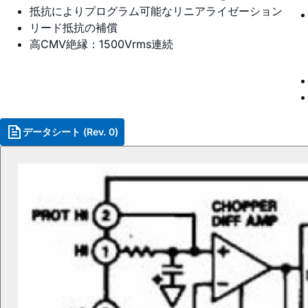
抵抗によりプログラム可能なリニアライゼーション
リード抵抗の補償
高CMV絶縁：1500Vrms連続
データシート (Rev. 0)