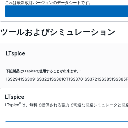
これは最新改訂バージョンのデータシートです。
ツールおよびシミュレーション
LTspice
下記製品はLTspiceで使用することが出来ます。:
1SS294
1SS309
1SS322
1SS361CT
1SS370
1SS372
1SS385
1SS385
LTspice
®
LTspice
は、無料で提供される強力で高速な回路シミュレータと回