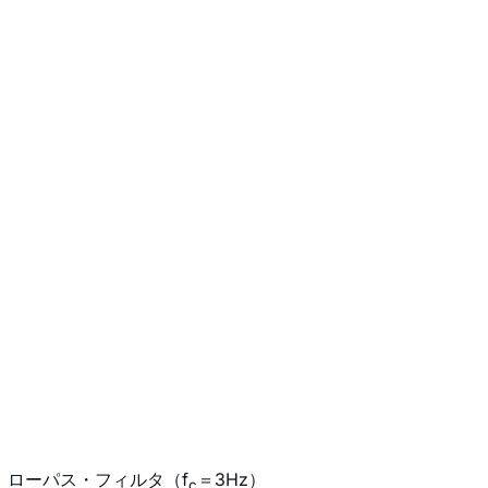
ローパス・フィルタ（f
＝3Hz）
c