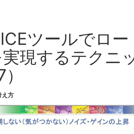
 SPICEツールで
を実現するテクニ
7）
考え方