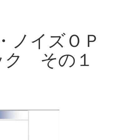
ロー・ノイズＯＰ
ック その１