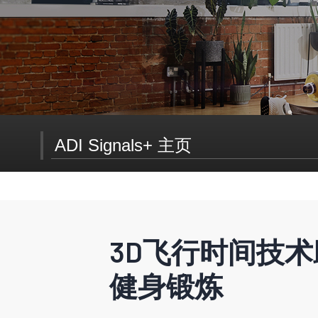
ADI Signals+ 主页
SIGNALS+ 在线快讯订阅
3D飞行时间技术
持续关注Signals+，了解有关连接、数字健康、电气化和
健身锻炼