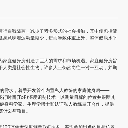
订阅 SIGNALS+
进行自我隔离，减少了诸多形式的社会接触，其中便包括健
来自Analog Devices， Inc.及其子公司的邮件，并同意我们
健身意味着运动量减少，进而导致体重上升、整体健康水平
为家庭健身房创造了巨大的需求和市场机遇。家庭健身房旨
于人类是社会性生物，许多人士仍然向往一对一互动，并期
导的需求，着手开发首个内置私人教练的家庭健身房——
要3D飞行时间(ToF)深度识别技术，以测量目标的位置并跟踪其
与健身科学家、生理学博士和认证私人教练展开合作，提供
炼计划与项目。
辨率100万像素深度测量ToF技术，实现愈加出色的目标位置