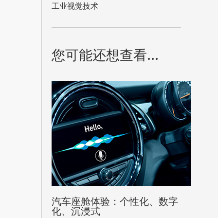
工业视觉技术
您可能还想查看...
的
隐私政策
。设置您的
隐私
.
汽车座舱体验：个性化、数字
化、沉浸式