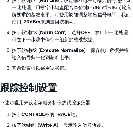
按下软键#4 (
Ref Line
，设置基准电平对输入信号进行归
一化处理。用数字小键盘配合单位键(+dBm或-dBm)输入
所要求的基准电平。可使用旋钮调整输出信号电平，我们
使用-
20dBm
来测量回波损耗。
按下软键#3 (
Norm Corr
)，选择
OFF
。禁止归一化处理，
可在下一步骤中保存一组新的校准数据。
按下软键#2 (
Execute Normalize
)，保存校准数据并将
输入信号归一化到基准电平。
其余设置可以采用缺省值。
跟踪控制设置
下述步骤用来设定频谱分析仪的跟踪振荡器：
按下
CONTROL
板的
TRACE
键。
按下软键#1 (
Write A
)，显示输入信号轨迹。