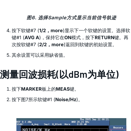
图6. 选择Sample方式显示当前信号轨迹
按下软键#7 (
1/2，more
)显示下一个软键的设置。选择软
键#1 (
AVG A
)，保持它在
ON
模式，按下
RETURN
键。再
次按软键#7 (
2/2，more
)返回到软键的初始设置。
其余设置可以采用缺省值。
测量回波损耗(以dBm为单位)
按下
MARKER
板上的
MEAS
键。
按下图7所示软键#1 (
Noise/Hz
)。