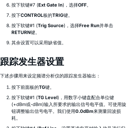
按下软键#7 (
Ext Gate In
)，选择
OFF
。
按下
CONTROL
板的
TRIG
键。
按下软键#1 (
Trig Source
)，选择
Free Run
并单击
RETURN
键。
其余设置可以采用缺省值。
跟踪发生器设置
下述步骤用来设定频谱分析仪的跟踪发生器输出：
按下前面板的
TG
键。
按下软键#1 (
TG Level
)，用数字小键盘配合单位键
(+dBm或-dBm)输入所要求的输出信号电平值。可使用旋
钮调整输出信号电平。我们使用
0.0dBm
来测量回波损
耗。