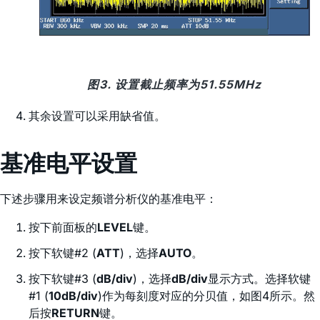
图3. 设置截止频率为51.55MHz
其余设置可以采用缺省值。
基准电平设置
下述步骤用来设定频谱分析仪的基准电平：
按下前面板的
LEVEL
键。
按下软键#2 (
ATT
)，选择
AUTO
。
按下软键#3 (
dB/div
)，选择
dB/div
显示方式。选择软键
#1 (
10dB/div
)作为每刻度对应的分贝值，如图4所示。然
后按
RETURN
键。