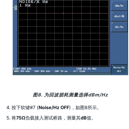
图8. 为回波损耗测量选择dBm/Hz
按下软键#7 (
Noise/Hz OFF
)，如图8所示。
将
75Ω
负载接入测试桥路，测量其
dB
值。