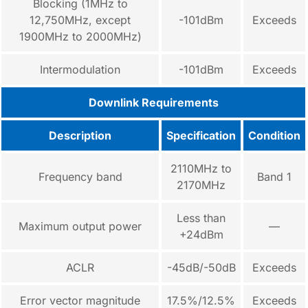
Blocking (1MHz to
12,750MHz, except
-101dBm
Exceeds
1900MHz to 2000MHz)
Intermodulation
-101dBm
Exceeds
Downlink Requirements
Description
Specification
Condition
2110MHz to
Frequency band
Band 1
2170MHz
Less than
Maximum output power
—
+24dBm
ACLR
-45dB/-50dB
Exceeds
Error vector magnitude
17.5%/12.5%
Exceeds