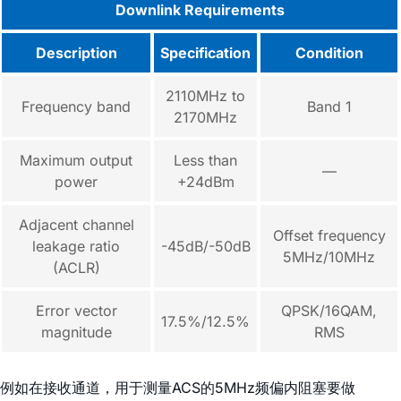
Downlink Requirements
Description
Specification
Condition
2110MHz to
Frequency band
Band 1
2170MHz
Maximum output
Less than
—
power
+24dBm
Adjacent channel
Offset frequency
leakage ratio
-45dB/-50dB
5MHz/10MHz
(ACLR)
Error vector
QPSK/16QAM,
17.5%/12.5%
magnitude
RMS
例如在接收通道，用于测量ACS的5MHz频偏内阻塞要做