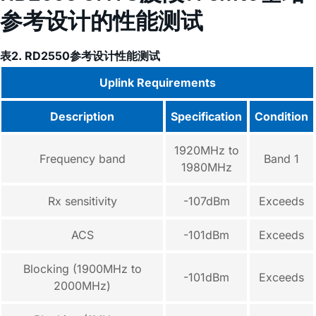
参考设计的性能测试
表2. RD2550参考设计性能测试
Uplink Requirements
Description
Specification
Condition
1920MHz to
Frequency band
Band 1
1980MHz
Rx sensitivity
-107dBm
Exceeds
ACS
-101dBm
Exceeds
Blocking (1900MHz to
-101dBm
Exceeds
2000MHz)