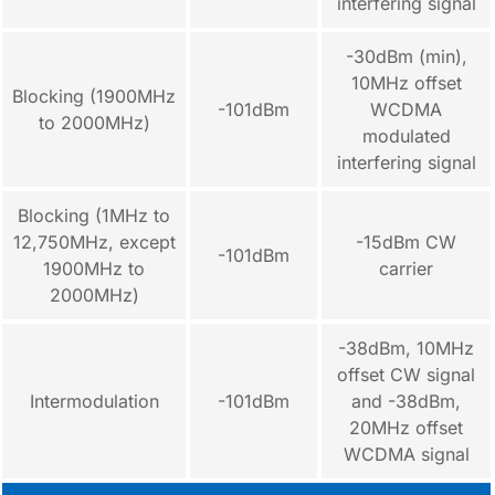
interfering signal
-30dBm (min),
10MHz offset
Blocking (1900MHz
-101dBm
WCDMA
to 2000MHz)
modulated
interfering signal
Blocking (1MHz to
12,750MHz, except
-15dBm CW
-101dBm
1900MHz to
carrier
2000MHz)
-38dBm, 10MHz
offset CW signal
Intermodulation
-101dBm
and -38dBm,
20MHz offset
WCDMA signal