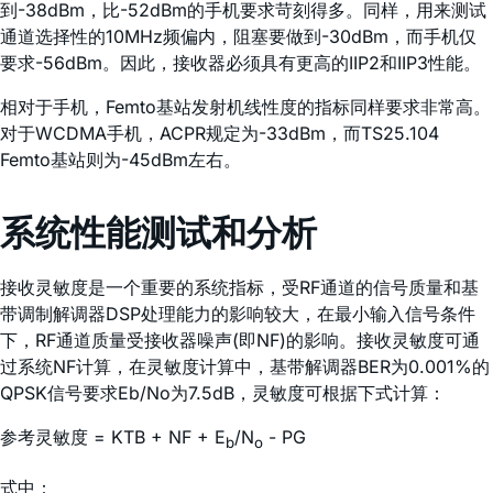
到-38dBm，比-52dBm的手机要求苛刻得多。同样，用来测试
通道选择性的10MHz频偏内，阻塞要做到-30dBm，而手机仅
要求-56dBm。因此，接收器必须具有更高的IIP2和IIP3性能。
相对于手机，Femto基站发射机线性度的指标同样要求非常高。
对于WCDMA手机，ACPR规定为-33dBm，而TS25.104
Femto基站则为-45dBm左右。
系统性能测试和分析
接收灵敏度是一个重要的系统指标，受RF通道的信号质量和基
带调制解调器DSP处理能力的影响较大，在最小输入信号条件
下，RF通道质量受接收器噪声(即NF)的影响。接收灵敏度可通
过系统NF计算，在灵敏度计算中，基带解调器BER为0.001%的
QPSK信号要求Eb/No为7.5dB，灵敏度可根据下式计算：
参考灵敏度 = KTB + NF + E
/N
- PG
b
o
式中：