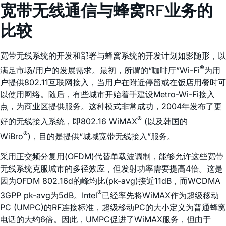
宽带无线通信与蜂窝RF业务的
比较
宽带无线系统的开发和部署与蜂窝系统的开发计划如影随形，以
®
满足市场/用户的发展需求。最初，所谓的“咖啡厅”Wi-Fi
为用
户提供802.11互联网接入，当用户在附近停留或在饭店用餐时可
以使用网络。随后，有些城市开始着手建设Metro-Wi-Fi接入
点，为商业区提供服务。这种模式非常成功，2004年发布了更
®
好的无线接入系统，即802.16 WiMAX
(以及韩国的
®
WiBro
)，目的是提供“城域宽带无线接入”服务。
采用正交频分复用(OFDM)代替单载波调制，能够允许这些宽带
无线系统克服城市的多径效应，但发射功率需要提高4倍。这是
因为OFDM 802.16d的峰均比(pk-avg)接近11dB，而WCDMA
®
3GPP pk-avg为5dB。Intel
已经率先将WiMAX作为超级移动
PC (UMPC)的RF连接标准，超级移动PC的大小定义为普通蜂窝
电话的大约6倍。因此，UMPC促进了WiMAX服务，但由于