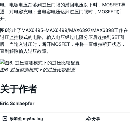
电。电容电压跌落到过压门限的滞回电压以下时，MOSFET导
通，对电容充电；当电容电压达到过压门限时，MOSFET断
开。
图6
给出了MAX6495–MAX6499/MAX6397/MAX6398工作在
过压监控模式的电路。输入电压经过电阻分压后连接到SET引
脚，当输入过压时，断开MOSFET，并将一直维持断开状态，
直到解除输入过压故障。
图6. 过压监测模式下的过压比较配置
关于作者
Eric Schlaepfer
添加至 myAnalog
分享