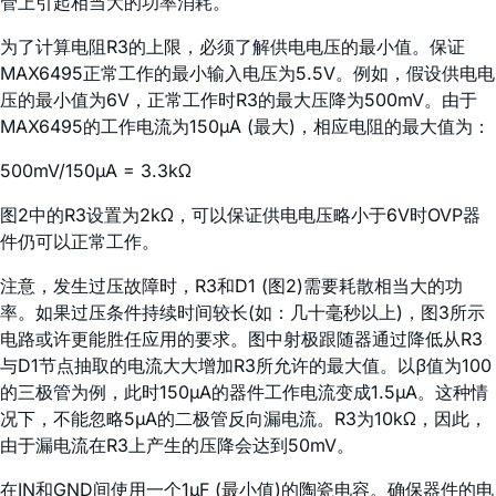
管上引起相当大的功率消耗。
为了计算电阻R3的上限，必须了解供电电压的最小值。保证
MAX6495正常工作的最小输入电压为5.5V。例如，假设供电电
压的最小值为6V，正常工作时R3的最大压降为500mV。由于
MAX6495的工作电流为150µA (最大)，相应电阻的最大值为：
500mV/150µA = 3.3kΩ
图2中的R3设置为2kΩ，可以保证供电电压略小于6V时OVP器
件仍可以正常工作。
注意，发生过压故障时，R3和D1 (图2)需要耗散相当大的功
率。如果过压条件持续时间较长(如：几十毫秒以上)，图3所示
电路或许更能胜任应用的要求。图中射极跟随器通过降低从R3
与D1节点抽取的电流大大增加R3所允许的最大值。以β值为100
的三极管为例，此时150µA的器件工作电流变成1.5µA。这种情
况下，不能忽略5µA的二极管反向漏电流。R3为10kΩ，因此，
由于漏电流在R3上产生的压降会达到50mV。
在IN和GND间使用一个1µF (最小值)的陶瓷电容。确保器件的电