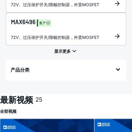
72V、过压保护开关/限幅控制器，外置MOSFET
MAX6496
量产
72V、过压保护开关/限幅控制器，外置MOSFET
产品分类
最新视频
25
全部
视频