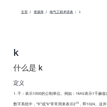
主页
资源库
电气工程术语表
k
k
什么是 k
定义
1. 千：表示1000的公制单位。例如：1kHz表示1千赫兹
10
数字系统中，"K"或"k"常常用来表示2
，即1024。这