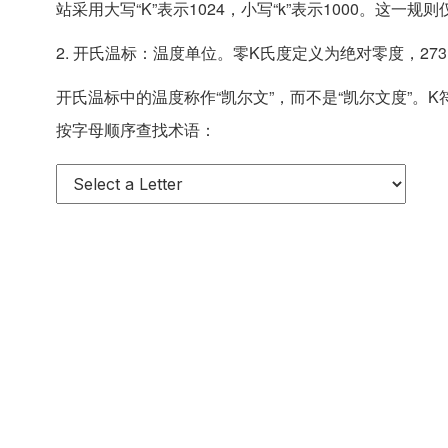
站采用大写“K”表示1024，小写“k”表示1000。这
2. 开氏温标：温度单位。零K氏度定义为绝对零度，273
开氏温标中的温度称作“凯尔文”，而不是“凯尔文度”。K符
按字母顺序查找术语：