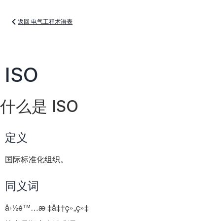
返回 电气工程术语表
ISO
什么是 ISO
定义
国际标准化组织。
同义词
å›½é™…æ ‡å‡†ç»„ç»‡