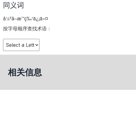
同义词
å¼ºå–æ¯”ç‰¹ä¿¡ä»¤
按字母顺序查找术语：
相关信息