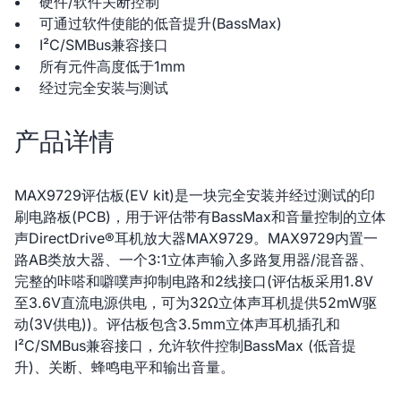
硬件/软件关断控制
可通过软件使能的低音提升(BassMax)
I²C/SMBus兼容接口
所有元件高度低于1mm
经过完全安装与测试
产品详情
MAX9729评估板(EV kit)是一块完全安装并经过测试的印
刷电路板(PCB)，用于评估带有BassMax和音量控制的立体
声DirectDrive®耳机放大器MAX9729。MAX9729内置一
路AB类放大器、一个3:1立体声输入多路复用器/混音器、
完整的咔嗒和噼噗声抑制电路和2线接口(评估板采用1.8V
至3.6V直流电源供电，可为32Ω立体声耳机提供52mW驱
动(3V供电))。评估板包含3.5mm立体声耳机插孔和
I²C/SMBus兼容接口，允许软件控制BassMax (低音提
升)、关断、蜂鸣电平和输出音量。