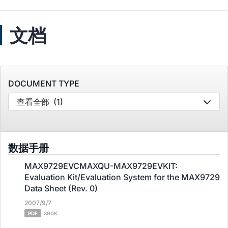
文档
DOCUMENT TYPE
查看全部
(1)
数据手册
MAX9729EVCMAXQU-MAX9729EVKIT:
Evaluation Kit/Evaluation System for the MAX9729
Data Sheet (Rev. 0)
2007/9/7
PDF
390K