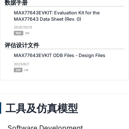
数据手册
MAX77643EVKIT: Evaluation Kit for the
MAX77643 Data Sheet (Rev. 0)
2020/10/13
PDF
2M
评估设计文件
MAX77643EVKIT ODB Files - Design Files
2023/6/7
ZIP
1 M
工具及仿真模型
Software Development