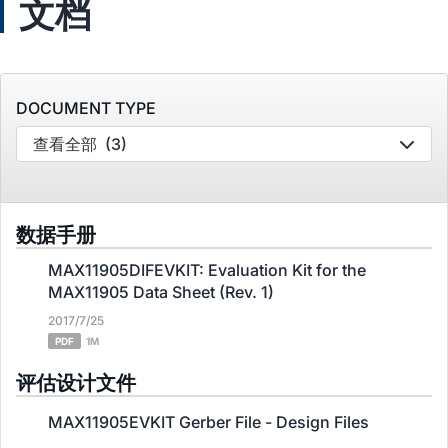
文档
DOCUMENT TYPE
查看全部
(3)
数据手册
MAX11905DIFEVKIT: Evaluation Kit for the
MAX11905 Data Sheet (Rev. 1)
2017/7/25
PDF
1M
评估设计文件
MAX11905EVKIT Gerber File - Design Files