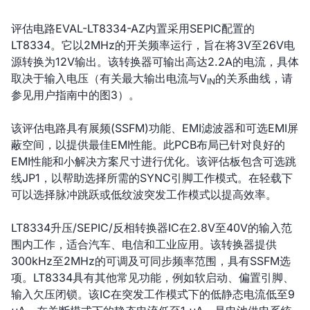
评估电路EVAL-LT8334-AZ内置采用SEPIC配置的
LT8334。它以2MHz的开关频率运行，旨在将3V至26V电
源转换为12V输出。该转换器可输出高达2.2A的电流，具体
取决于输入电压（有关最大输出电流与V
的关系曲线，请
IN
参见用户指南中的图3）。
该评估电路具有展频(SSFM)功能、EMI滤波器和可选EMI屏
蔽空间，以提供最佳EMI性能。此PCB布局已针对良好的
EMI性能和小解决方案尺寸进行优化。该评估板包含可选跳
线JP1，以帮助选择所需的SYNC引脚工作模式。在轻载下
可以选择脉冲跳跃或低纹波突发工作模式以提高效率。
LT8334升压/SEPIC/反相转换器IC在2.8V至40V的输入范
围内工作，适合汽车、电信和工业应用。该转换器提供
300kHz至2MHz的可调及可同步频率范围，具有SSFM选
项。LT8334具有其他常见功能，例如软启动、偏置引脚、
输入欠压闭锁。该IC在突发工作模式下的低静态电流低至9