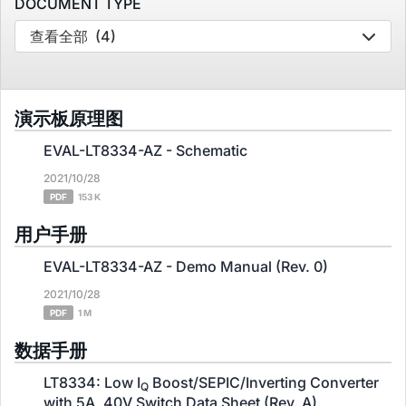
DOCUMENT TYPE
查看全部
(4)
演示板原理图
EVAL-LT8334-AZ - Schematic
2021/10/28
PDF
153 K
用户手册
EVAL-LT8334-AZ - Demo Manual (Rev. 0)
2021/10/28
PDF
1 M
数据手册
LT8334: Low I
Boost/SEPIC/Inverting Converter
Q
with 5A, 40V Switch Data Sheet (Rev. A)