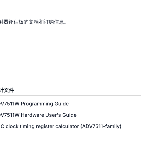
MI发射器评估板的文档和订购信息。
计文件
V7511W Programming Guide
V7511W Hardware User's Guide
C clock timing register calculator (ADV7511-family)