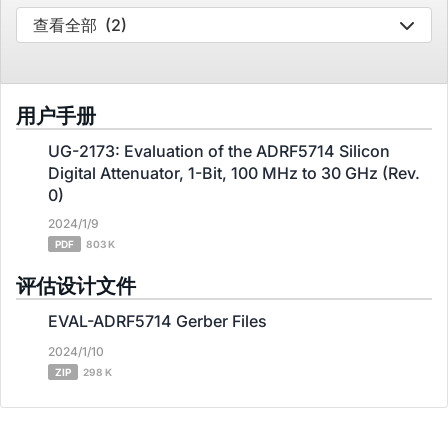
查看全部
(2)
用户手册
UG-2173: Evaluation of the ADRF5714 Silicon
Digital Attenuator, 1-Bit, 100 MHz to 30 GHz (Rev.
0)
2024/1/9
PDF
803 K
评估设计文件
EVAL-ADRF5714 Gerber Files
2024/1/10
ZIP
298 K