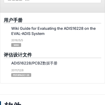
用户手册
Wiki Guide for Evaluating the ADIS16228 on the
EVAL-ADIS System
2016/5/5
WIKI
评估设计文件
ADIS16228/PCBZ数据手册
2011/12/8
PDF#PAGE=26