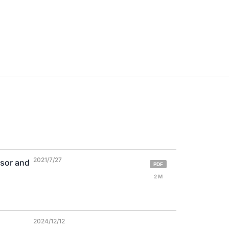
2021/7/27
sor and
PDF
2 M
2024/12/12