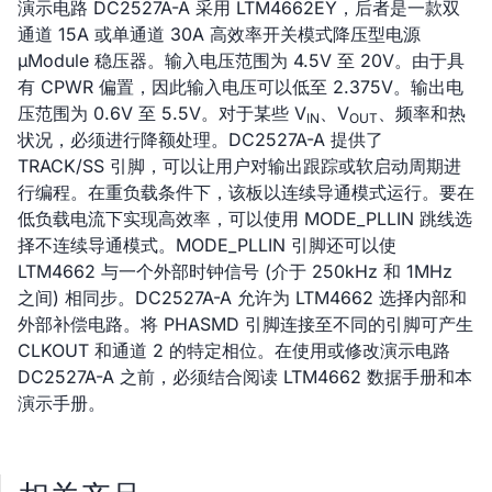
演示电路 DC2527A-A 采用 LTM4662EY，后者是一款双
通道 15A 或单通道 30A 高效率开关模式降压型电源
µModule 稳压器。输入电压范围为 4.5V 至 20V。由于具
有 CPWR 偏置，因此输入电压可以低至 2.375V。输出电
压范围为 0.6V 至 5.5V。对于某些 V
、V
、频率和热
IN
OUT
状况，必须进行降额处理。DC2527A-A 提供了
TRACK/SS 引脚，可以让用户对输出跟踪或软启动周期进
行编程。在重负载条件下，该板以连续导通模式运行。要在
低负载电流下实现高效率，可以使用 MODE_PLLIN 跳线选
择不连续导通模式。MODE_PLLIN 引脚还可以使
LTM4662 与一个外部时钟信号 (介于 250kHz 和 1MHz
之间) 相同步。DC2527A-A 允许为 LTM4662 选择内部和
外部补偿电路。将 PHASMD 引脚连接至不同的引脚可产生
CLKOUT 和通道 2 的特定相位。在使用或修改演示电路
DC2527A-A 之前，必须结合阅读 LTM4662 数据手册和本
演示手册。