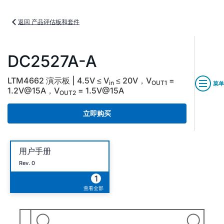
返回 产品评估板和套件
DC2527A-A
LTM4662 演示板 | 4.5V ≤ V
≤ 20V，V
=
in
OUT1
菜单
1.2V@15A，V
= 1.5V@15A
OUT2
立即购买
用户手册
Rev. 0
1
查看全部