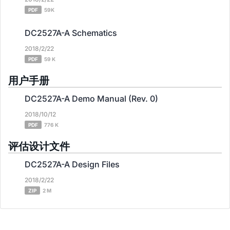
PDF
59K
DC2527A-A Schematics
2018/2/22
PDF
59 K
用户手册
DC2527A-A Demo Manual (Rev. 0)
2018/10/12
PDF
776 K
评估设计文件
DC2527A-A Design Files
2018/2/22
ZIP
2 M