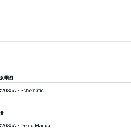
原理图
2085A - Schematic
册
2085A - Demo Manual