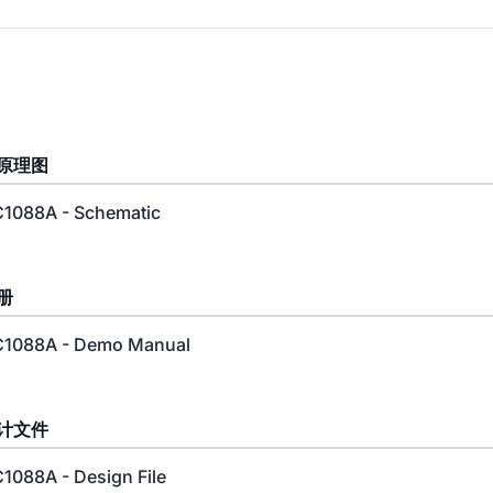
原理图
1088A - Schematic
册
1088A - Demo Manual
计文件
1088A - Design File