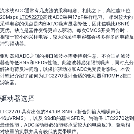
流水线ADC通常有几皮法的采样电容。相比之下，高性能16位
20Msps
LTC®2270
高速ADC采用17pF采样电容。 相对较大的
采样电容的优点是内部kT/C噪声显著降低，因此信噪比(SNR)
更优。缺点是器件变得更难以驱动。每次CMOS开关闭合时，
相较于较小的采样电容，较大的采样电容都会将多得多的电荷反
冲到驱动器。
驱动器和ADC之间的接口滤波器需要特别注意。不合适的滤波
器会降低SNR和SFDR性能。此滤波器必须限制噪声，同时充分
解决电荷反冲问题，以保护驱动器和ADC免受反射影响。本设
计笔记介绍了如何为LTC2270设计合适的驱动器和10MHz接口
滤波器。
驱动器选择
LTC2270 具有出色的84.1dB SNR（折合到输入端噪声为
46µVRMS），以及 99dB的基带SFDR。为确保 LTC2270达到
最佳性能，ADC驱动器必须能够承受较大的电荷反冲、驱动相
对较重的负载并具有较低的宽带噪声。