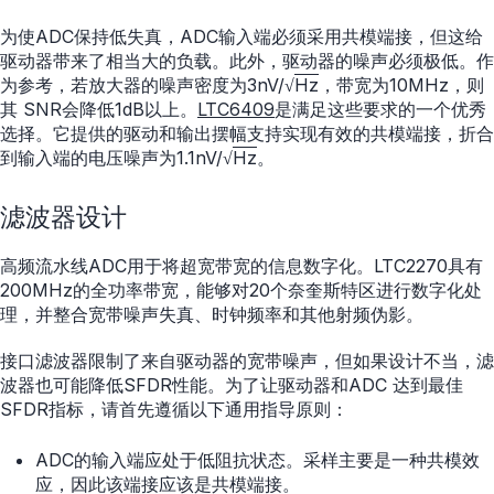
为使ADC保持低失真，ADC输入端必须采用共模端接，但这给
驱动器带来了相当大的负载。此外，驱动器的噪声必须极低。作
为参考，若放大器的噪声密度为3nV/√
Hz
，带宽为10MHz，则
其 SNR会降低1dB以上。
LTC6409
是满足这些要求的一个优秀
选择。它提供的驱动和输出摆幅支持实现有效的共模端接，折合
到输入端的电压噪声为1.1nV/√
Hz
。
滤波器设计
高频流水线ADC用于将超宽带宽的信息数字化。LTC2270具有
200MHz的全功率带宽，能够对20个奈奎斯特区进行数字化处
理，并整合宽带噪声失真、时钟频率和其他射频伪影。
接口滤波器限制了来自驱动器的宽带噪声，但如果设计不当，滤
波器也可能降低SFDR性能。为了让驱动器和ADC 达到最佳
SFDR指标，请首先遵循以下通用指导原则：
ADC的输入端应处于低阻抗状态。采样主要是一种共模效
应，因此该端接应该是共模端接。