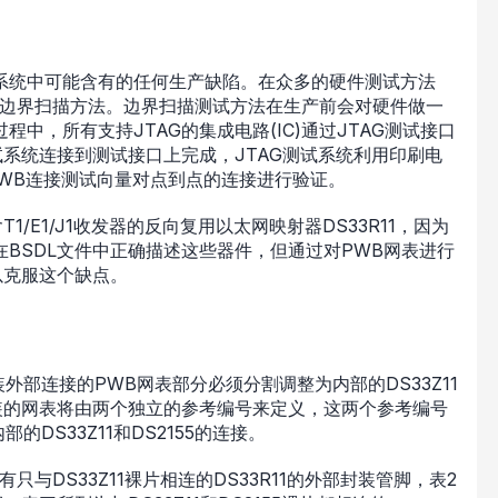
系统中可能含有的任何生产缺陷。在众多的硬件测试方法
G)边界扫描方法。边界扫描测试方法在生产前会对硬件做一
中，所有支持JTAG的集成电路(IC)通过JTAG测试接口
试系统连接到测试接口上完成，JTAG测试系统利用印刷电
及PWB连接测试向量对点到点的连接进行验证。
/E1/J1收发器的反向复用以太网映射器DS33R11，因为
BSDL文件中正确描述这些器件，但通过对PWB网表进行
以克服这个缺点。
装外部连接的PWB网表部分必须分割调整为内部的DS33Z11
1封装的网表将由两个独立的参考编号来定义，这两个参考编号
的DS33Z11和DS2155的连接。
只与DS33Z11裸片相连的DS33R11的外部封装管脚，表2