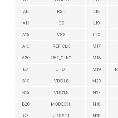
A8
RST
L18
A11
CS
L19
A15
VSS
L20
A19
REF_CLK
M17
A20
REF_CLKO
M18
B7
JTD1
M19
R
B10
VDD1.8
M20
B15
VDD1.8
N17
B20
MODEC[1]
N18
C7
JTRST1
N19