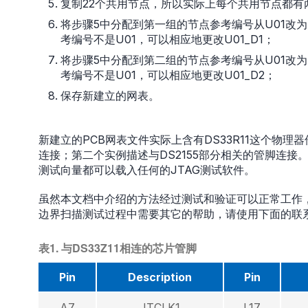
复制22个共用节点，所以实际上每个共用节点都有
将步骤5中分配到第一组的节点参考编号从U01改为U0
考编号不是U01，可以相应地更改U01_D1；
将步骤5中分配到第二组的节点参考编号从U01改为U0
考编号不是U01，可以相应地更改U01_D2；
保存新建立的网表。
新建立的PCB网表文件实际上含有DS33R11这个物理
连接；第二个实例描述与DS2155部分相关的管脚连接。
测试向量都可以载入任何的JTAG测试软件。
虽然本文档中介绍的方法经过测试和验证可以正常工作，
边界扫描测试过程中需要其它的帮助，请使用下面的联
表1. 与DS33Z11相连的芯片管脚
Pin
Description
Pin
A7
JTCLK1
L17