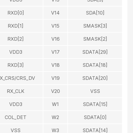
RXD[0]
V14
SDA[10]
RXD[1]
V15
SMASK[3]
RXD[2]
V16
SMASK[2]
VDD3
V17
SDATA[29]
RXD[3]
V18
SDATA[18]
X_CRS/CRS_DV
V19
SDATA[20]
RX_CLK
V20
VSS
VDD3
W1
SDATA[15]
COL_DET
W2
SDATA[0]
VSS
W3
SDATA[14]