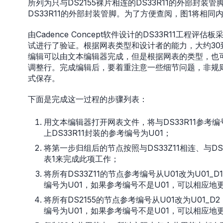
所列为只与DS2155裸片相连的DS33R11的外部封装管脚
DS33R11的外部封装管脚。为了方便查阅，图1将相同
由Cadence Concept软件设计的DS33R11工程
试进行了验证。根据网表类型和设计者的能力，大约30
编辑可以由文本编辑器完成，但是根据网表的类型，也可以通过M
调整行。完成编辑后，要着重注意一些细节问题，非规
式保存。
下面是完成这一过程的步骤列表：
用文本编辑器打开网表文件，将与DS33R11参考编
上DS33R11封装的参考编号为U01；
将第一步归组后的节点按照与DS33Z11相连、与D
表1来完成此项工作；
将所有DS33Z11的节点参考编号从U01改为U01_D
编号为U01，如果参考编号不是U01，可以相应地更改
将所有DS2155的节点参考编号从U01改为U01_D2
编号为U01，如果参考编号不是U01，可以相应地更改