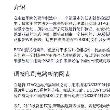
介绍
在电信系统的硬件制造中，一个最基本的任务就是检查
中，最常用的方法之一就是采用联合测试行动组(JTA
些微小改动，所以在生产后可以进行硬件验证。在设计过程
以菊花链的方式串联，而验证则由一个特殊的JTAG测
路板(PWB)网表、边界扫描描述语言(BSDL)文件以
BSDL测试很简单。但是对于多芯片模组器件，比如内含T1
它们在一个封装中含有多个芯片的裸片，所以没有办法在
细微改动并用两个BSDL文件来描述这个器件封装就可
调整印刷电路板的网表
在进行JTAG边界扫描测试之前，用来描述DS33R11封
裸片和DS2155裸片的连接。完成这步后，DS33R1
容许有两个不同的BDSL文件来分别表征DS33R11封装内部
表1、2和3以及图1可以帮助实现网表调整。表1所列为所有