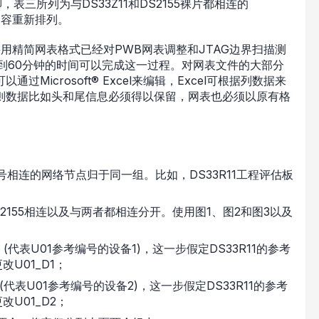
，表三所列为与DS33Z11和DS2155裸片都相连的
内容重新排列。
评估板采用精简网表格式已经对PWB网表调整和JTAG边界扫描测
到60分钟的时间可以完成这一过程。对网表文件的大部分
icrosoft® Excel来编辑，Excel可根据列数据来
则数据比如头和尾信息必须得以保留，网表也必须以原有格
号相连的网络节点归于同一组。比如，DS33R11工程评估板
S2155相连以及与两者都相连分开。使用图1、图2和图3以及
1 (代表U01参考编号的设备1)，这一步假定DS33R11的参考
U01_D1；
 (代表U01参考编号的设备2)，这一步假定DS33R11的参考
U01_D2；