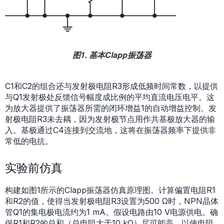
图1. 基本Clapp振荡器
C1和C2的组合还与发射极电阻R3形成低频时间常数，以提供
与Q1发射极处反馈信号幅度成比例的平均直流电压电平。这
为放大器提供了振荡器所需的闭环增益1的自动增益控制。发
射极电阻R3未去耦，因为发射极节点用作共基极放大器的输
入。基极通过C4连接到交流地，这将在振荡器频率下提供非
常低的电抗。
实验前仿真
构建如图1所示的Clapp振荡器仿真原理图。计算偏置电阻R1
和R2的值，使得当发射极电阻R3设置为500 Ω时，NPN晶体
管Q1的集电极电流约为1 mA。假设电路由10 V电源供电。确
保R1和R2的总和（总电阻大于10 kΩ）尽可能高，以使电阻