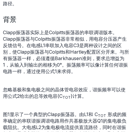
路径。
背景
Clapp振荡器实际上是Colpitts振荡器的串联调谐版本。
Clapp振荡器与Colpitts振荡器非常相似，用电容分压器产生
反馈信号。在电感L1串联加入电容C3是两种设计之间的区
别，使Clapp振荡器与Colpitts和Hartley配置区分开来。与所
有振荡器一样，必须遵循Barkhausen准则，要求总增益为
1，从输入到输出的相移为0°。振荡频率可以像计算任何谐振
电路一样，通过使用公式1来求得。
忽略基极和集电极之间的晶体管电容效应，谐振频率可以使
用公式2给出的总等效电容(C
)计算。
TOT
图1显示了一个典型的Clapp振荡器。由L1和 C
形成的频
TOT
率确定的串联谐振调谐电路用作共基极放大器Q1的集电极负
载阻抗。大电感L2为集电极电流提供直流路径，同时在谐振