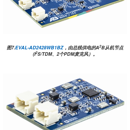
2
图7.
EVAL-AD2428WB1BZ
，由总线供电的A
B从机节点
2
(I
S/TDM、2个PDM麦克风）。