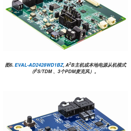
2
图6.
EVAL-AD2428WD1BZ
, A
B主机或本地电源从机模式
2
(I
S/TDM 、3个PDM麦克风）。