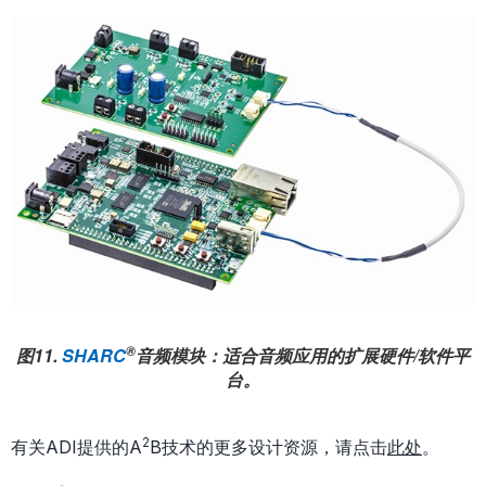
®
图11.
SHARC
音频模块：适合音频应用的扩展硬件/软件平
台。
2
有关ADI提供的A
B技术的更多设计资源，请点击
此处
。