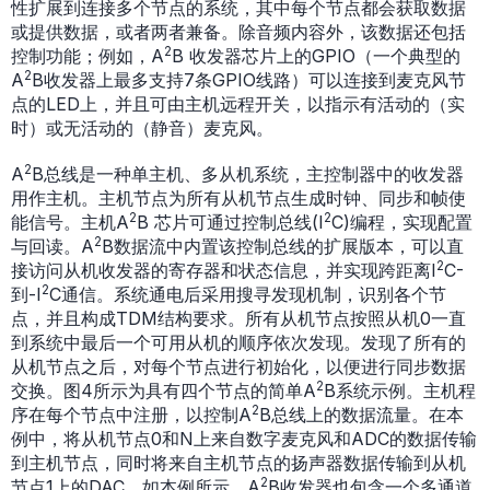
性扩展到连接多个节点的系统，其中每个节点都会获取数据
或提供数据，或者两者兼备。除音频内容外，该数据还包括
2
控制功能；例如，A
B 收发器芯片上的GPIO（一个典型的
2
A
B收发器上最多支持7条GPIO线路）可以连接到麦克风节
点的LED上，并且可由主机远程开关，以指示有活动的（实
时）或无活动的（静音）麦克风。
2
A
B总线是一种单主机、多从机系统，主控制器中的收发器
用作主机。主机节点为所有从机节点生成时钟、同步和帧使
2
2
能信号。主机A
B 芯片可通过控制总线(I
C)编程，实现配置
2
与回读。A
B数据流中内置该控制总线的扩展版本，可以直
2
接访问从机收发器的寄存器和状态信息，并实现跨距离I
C-
2
到-I
C通信。系统通电后采用搜寻发现机制，识别各个节
点，并且构成TDM结构要求。所有从机节点按照从机0一直
到系统中最后一个可用从机的顺序依次发现。发现了所有的
从机节点之后，对每个节点进行初始化，以便进行同步数据
2
交换。图4所示为具有四个节点的简单A
B系统示例。主机程
2
序在每个节点中注册，以控制A
B总线上的数据流量。在本
例中，将从机节点0和N上来自数字麦克风和ADC的数据传输
到主机节点，同时将来自主机节点的扬声器数据传输到从机
2
节点1上的DAC。如本例所示，A
B收发器也包含一个多通道