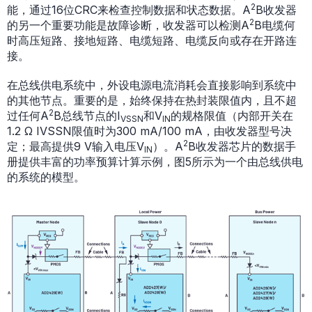
2
能，通过16位CRC来检查控制数据和状态数据。A
B收发器
2
的另一个重要功能是故障诊断，收发器可以检测A
B电缆何
时高压短路、接地短路、电缆短路、电缆反向或存在开路连
接。
在总线供电系统中，外设电源电流消耗会直接影响到系统中
的其他节点。重要的是，始终保持在热封装限值内，且不超
2
过任何A
B总线节点的I
和V
的规格限值（内部开关在
VSSN
IN
1.2 Ω IVSSN限值时为300 mA/100 mA，由收发器型号决
2
定；最高提供9 V输入电压V
）。A
B收发器芯片的数据手
IN
册提供丰富的功率预算计算示例，图5所示为一个由总线供电
的系统的模型。