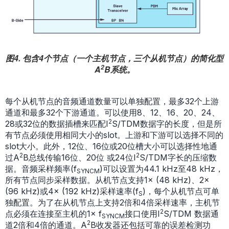
图4. 包含4个节点（一个主机节点，三个从机节点）的简化型
2
A
B系统。
每个从机节点的音频通道数量可以单独配置，最多32个上游
通道和最多32个下游通道。可以使用8、12、16、20、24、
2
28或32位的数据插槽来匹配I
S/TDM数据字的长度，但是所
有节点必须使用相同大小的slot。上游和下游可以选择不同的
slot大小。此外，12位、16位或20位槽大小可以选择性地通
2
2
过A
B总线传输16位、20位 或24位I
S/TDM字长的压缩数
据。音频采样频率(f
)可以设置为44.1 kHz至48 kHz，
SYNCM
所有节点同步采样数据。从机节点支持1× (48 kHz)、2×
(96 kHz)或4× (192 kHz)采样速率(f
)，每个从机节点可单
S
独配置。为了在从机节点上支持2倍和4倍采样速率，主机节
2
点必须在连接至主机的1× f
接口使用I
S/TDM 数据通
SYNCM
2
道2倍和4倍的通道。A
B收发器还包括可靠的误差检测功