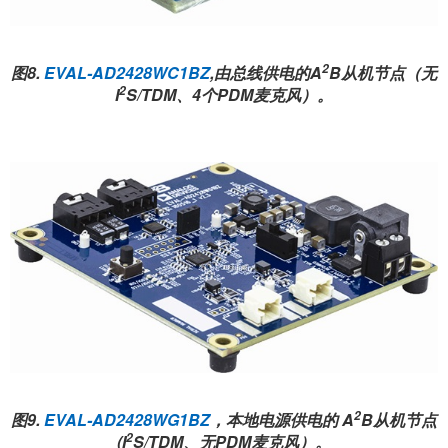
2
图8.
EVAL-AD2428WC1BZ
,由总线供电的A
B从机节点（无
2
I
S/TDM、4个PDM麦克风）。
2
图9.
EVAL-AD2428WG1BZ
，本地电源供电的 A
B从机节点
2
(I
S/TDM、无PDM麦克风）。