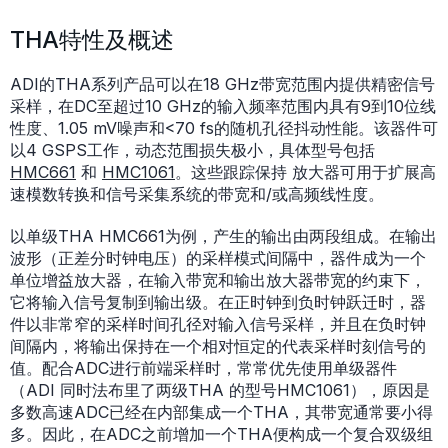
THA特性及概述
ADI的THA系列产品可以在18 GHz带宽范围内提供精密信号
采样，在DC至超过10 GHz的输入频率范围内具有9到10位线
性度、1.05 mV噪声和<70 fs的随机孔径抖动性能。该器件可
以4 GSPS工作，动态范围损失极小，具体型号包括
HMC661
和
HMC1061
。这些跟踪保持 放大器可用于扩展高
速模数转换和信号采集系统的带宽和/或高频线性度。
以单级THA HMC661为例，产生的输出由两段组成。在输出
波形（正差分时钟电压）的采样模式间隔中，器件成为一个
单位增益放大器，在输入带宽和输出放大器带宽的约束下，
它将输入信号复制到输出级。在正时钟到负时钟跃迁时，器
件以非常窄的采样时间孔径对输入信号采样，并且在负时钟
间隔内，将输出保持在一个相对恒定的代表采样时刻信号的
值。配合ADC进行前端采样时，常常优先使用单级器件
（ADI 同时法布里了两级THA 的型号HMC1061），原因是
多数高速ADC已经在内部集成一个THA，其带宽通常要小得
多。因此，在ADC之前增加一个THA便构成一个复合双级组