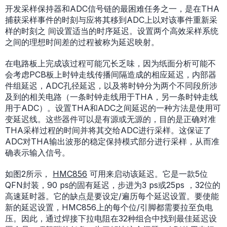
开发采样保持器和ADC信号链的最困难任务之一，是在THA
捕获采样事件的时刻与应将其移到ADC上以对该事件重新采
样的时刻之 间设置适当的时序延迟。设置两个高效采样系统
之间的理想时间差的过程被称为延迟映射。
在电路板上完成该过程可能冗长乏味，因为纸面分析可能不
会考虑PCB板上时钟走线传播间隔造成的相应延迟，内部器
件组延迟，ADC孔径延迟，以及将时钟分为两个不同段所涉
及到的相关电路（一条时钟走线用于THA，另一条时钟走线
用于ADC）。设置THA和ADC之间延迟的一种方法是使用可
变延迟线。这些器件可以是有源或无源的，目的是正确对准
THA采样过程的时间并将其交给ADC进行采样。这保证了
ADC对THA输出波形的稳定保持模式部分进行采样，从而准
确表示输入信号。
如图2所示，
HMC856
可用来启动该延迟。它是一款5位
QFN封装，90 ps的固有延迟，步进为3 ps或25ps ，32位的
高速延时器。它的缺点是要设定/遍历每个延迟设置。要使能
新的延迟设置，HMC856上的每个位/引脚都需要拉至负电
压。因此，通过焊接下拉电阻在32种组合中找到最佳延迟设