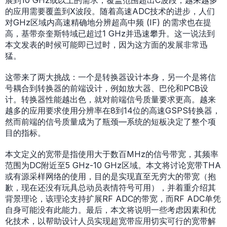
展到10 GHz或以上的需求，覆盖范围超出C波段，越来越多
的应用需要覆盖到X波段。随着高速ADC技术的进步，人们
对GHz区域内高速精确地分辨超高中频 (IF) 的需求也在提
高，基带奈奎斯特域已超过1 GHz并迅速攀升。这一说法到
本文发表的时候可能即已过时，因为这方面的发展非常迅
猛。
这带来了两大挑战：一个是转换器设计本身，另一个是将信
号耦合到转换器的前端设计，例如放大器、巴伦和PCB设
计。转换器性能越出色，就对前端信号质量要求更高。越来
越多的应用要求使用分辨率在8到14位的高速GSPS转换器，
然而前端的信号质量成为了瓶颈—系统的短板决定了整个项
目的指标。
本文定义的宽带是指使用大于数百MHz的信号带宽，其频率
范围为DC附近至5 GHz-10 GHz区域。本文将讨论宽带THA
或有源采样网络的使用，目的是实现直至无穷大的带宽（抱
歉，现在还没有玩具总动员表情符号可用），并着重介绍其
背景理论，该理论支持扩展RF ADC的带宽，而RF ADC单凭
自身可能没有此能力。最后，本文将说明一些考虑因素和优
化技术，以帮助设计人员实现超宽带应用切实可行的宽带解