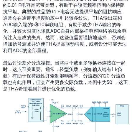
的0.01 F电容是宽带类型，有助于在较宽频率范围内保持阻
抗平坦。典型的成品型0.1 F电容无法提供平坦的阻抗响应，
通常会在通带平坦度响应中引起较多纹波。THA输出端和
ADC输入端的5和10串联电阻，有助于减少THA输出的峰
化，并较大限度地降低ADC自身内部采样电容网络的残余电
荷注入造成的失真。然而，这些值需要谨慎地选择，否则会
增加信号衰减并迫使THA提高驱动强度，或者设计可能无法
利用ADC的全部量程。
最后讨论差分分流端接。当将两个或更多转换器连接在一起
时，这点至关重要。通常，轻型负载（例如输入端有1 k负
载）有助于保持线性并牵制混响频率。分流器的120 分流负
载也有此作用，但会产生更多实际负载，本例中为50 ，这正
是THA希望看到并进行优化的负载。