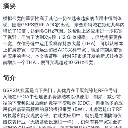
摘要
模拟带宽的重要性高于其他一切在越来越多的应用中得到体
现。随着GSPS或RF ADC的出现，奈奎斯特域在短短几年内
增长了10倍，达到多GHz范围。这帮助上述应用进一步拓宽
了视野，但为了达到X波段（12 GHz频率），仍然需要更多
带宽。在信号链中运用采样保持放大器 (THA)，可以从根本
上扩展带宽，使其远远超出ADC采样带宽，满足苛刻高带宽
的应用的需求。本文将证明，针对RF市场开发的新式转换器
前增加一个THA，便可实现超过10 GHz带宽。
简介
GSPS转换器是当下热门，其优势在于既能缩短RF信号链，
又能在FPGA中创建更多资源结构以供使用，例如：减少前
端的下变频以及后级的数字下变频器 (DDC)。但相当多的应
用仍然需要高频率的原始模拟带宽 (BW)，其远远超出了RF
转换器所能实现的水平。在此类应用中，特别是在国防与仪
器仪表行业（无线基础设施也一样），仍然有将带宽完全扩