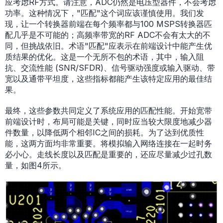
应考虑RF方式。请注意，ADC仍然是电压型器件，不会考虑
功率。这种情况下，"匹配"这个词应该谨慎使用。我们发
现，让一个转换器前端在每个频率都与100 MSPS转换器匹
配几乎是不可能的；高频率带宽的RF ADC不会有太大的不
同，但挑战依旧。术语"匹配"应表示在前端设计中能产生优
质结果的优化。这是一个无所不包的术语，其中，输入阻
抗、交流性能 (SNR/SFDR)、信号驱动强度或输入驱动、带
宽以及通带平坦度，这些指标都能产生该特定应用的最佳结
果。
最终，这些参数共同定义了系统应用的匹配性能。开始宽带
前端设计时，布局可能是关键，同时应当较大限度地减少器
件数量，以降低两个相邻IC之间的损耗。为了达到优质性
能，这两方面均非常重要。将模拟输入网络连接在一起时务
必小心。走线长度以及匹配是重要的，还应尽量减少过孔数
量，如图4所示。