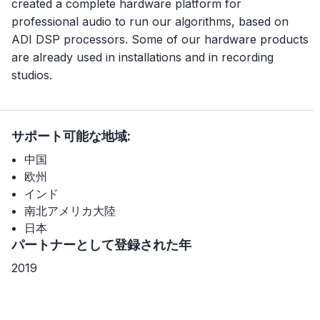
created a complete hardware platform for
professional audio to run our algorithms, based on
ADI DSP processors. Some of our hardware products
are already used in installations and in recording
studios.
サポート可能な地域:
中国
欧州
インド
南北アメリカ大陸
日本
パートナーとして登録された年
2019