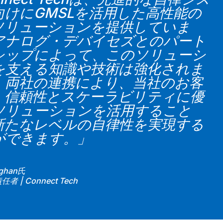
向けにGMSLを活用した高性能の
ソリューションを提供していま
アナログ・デバイセズとのパート
シップによって、このソリューシ
を支える知識や技術は強化されま
。両社の連携により、当社のお客
、信頼性とスケーラビリティに優
ソリューションを活用すること
新たなレベルの自律性を実現する
ができます。」
aghan氏
 | Connect Tech