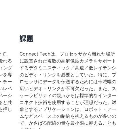
課題
けて、
Connect Techは、プロセッサから離れた場所
優れる
に設置された複数の高解像度カメラをサポート
ィング
するデタミニスティック／高速／低レイテンシ
ンを専
のビデオ・リンクを必要としていた。特に、プ
・チー
ロセッサにデータを伝送するためには帯域幅の
いレベ
広いビデオ・リンクが不可欠だった。また、ス
ベーシ
ケーラビリティの観点からは標準的なインター
ると共
コネクト技術を使用することが理想だった。対
を押し
象とするアプリケーションは、ロボット・アー
ムなどスペース上の制約を抱えるものが多いの
で、かさばる配線の量を最小限に抑えることも