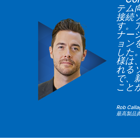
テム
接続
す。
ナー
ョン
した
様は
れる
で、
こと
Rob Call
最高製品責任者