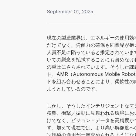
September 01, 2025
「登録する」をクリックすると、
現在の製造業界は、エネルギーの使用効
し、当社の
プライバシー
だけでなく、労働力の確保も同業界が抱
人員不足に陥っていると推定されていま
いての懸念を払拭することにも努めなけ
の重圧にさらされています。そうした課
ト、AMR（Autonomous Mobil
トを組み合わせることにより、柔軟性の
ようとしているのです。
しかし、そうしたインテリジェントなマ
粉塵、衝撃／振動に見舞われる環境にお
けでなく、ビジョン・データを高精度か
す。加えて現在では、より高い解像度へ
ン技術の適用が一層求められるようにな