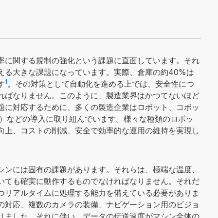
SIGNALS+ ニュースレター登録
Analog Devices, Inc.およびその子会社からマーケ
率に関する規制の強化という課題に直面しています。それ
ポリシー
に同意したことになります。
プライバシー設定
でいつ
える大きな課題になっています。実際、倉庫の約40%は
1
す
。その対策として自動化を進める上では、安全性につ
ればなりません。このように、製造業界はかつてないほど
題に対応するために、多くの製造企業はロボット、コボッ
e Robot）などの導入に取り組んでいます。様々な種類のロボッ
向上、コストの削減、安全で効率的な運用の維持を実現し
シンには固有の課題があります。それらは、極端な温度、
いても確実に動作するものでなければなりません。それだ
つリアルタイムに処理する能力を備えている必要がありま
の対応、複数のカメラの装備、ナビゲーション用のビジョ
りました。それに伴い、データの伝送速度がマシン全体の