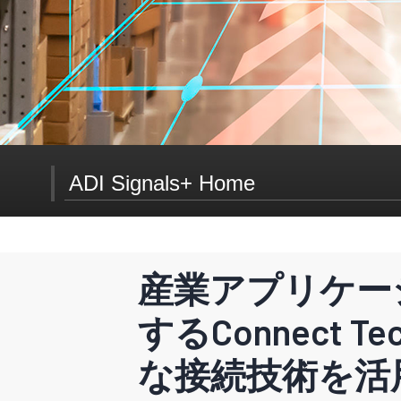
ADI Signals+ Home
Signals+ ニュースレター登録
産業アプリケー
するConnect 
Signals+はコネクティビティ、デジタルヘルス、モビ
な接続技術を活