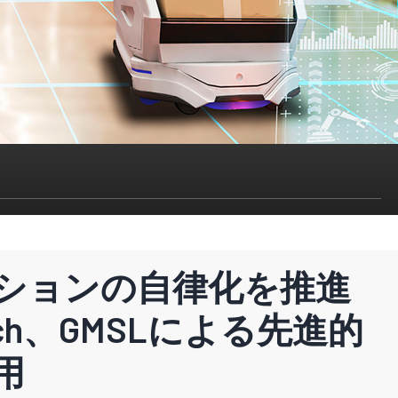
ションの自律化を推進
Tech、GMSLによる先進的
リティ、スマートインダストリーに関する最新情報をお届けします
用