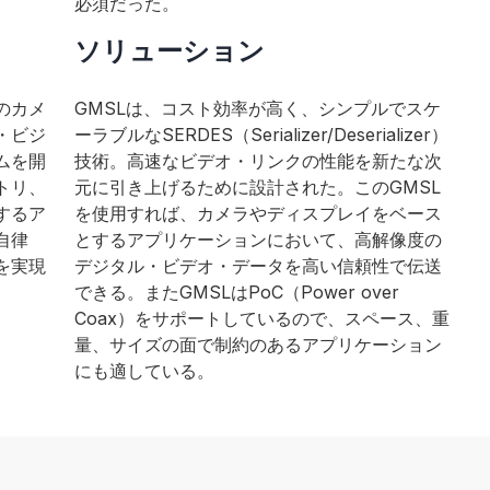
必須だった。
ソリューション
のカメ
GMSLは、コスト効率が高く、シンプルでスケ
・ビジ
ーラブルなSERDES（Serializer/Deserializer）
ムを開
技術。高速なビデオ・リンクの性能を新たな次
トリ、
元に引き上げるために設計された。このGMSL
するア
を使用すれば、カメラやディスプレイをベース
自律
とするアプリケーションにおいて、高解像度の
を実現
デジタル・ビデオ・データを高い信頼性で伝送
できる。またGMSLはPoC（Power over
Coax）をサポートしているので、スペース、重
量、サイズの面で制約のあるアプリケーション
にも適している。