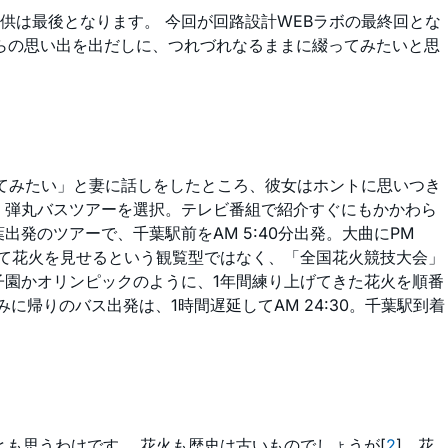
供は最後となります。 今回が回路設計WEBラボの最終回とな
の頃からの思い出を出だしに、つれづれなるままに綴ってみたいと思
ってみたい」と妻に話しをしたところ、彼女はホントに思いつき
、弾丸バスツアーを選択。テレビ番組で紹介すぐにもかかわら
発のツアーで、千葉駅前をAM 5:40分出発。大曲にPM
集めて花火を見せるという観覧型ではなく、「全国花火競技大会」
子園かオリンピックのように、1年間練り上げてきた花火を順番
帰りのバス出発は、1時間遅延してAM 24:30。千葉駅到着
も思うわけです。 花火も歴史は古いものでしょうが[
2
]、花