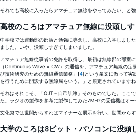
それでも高校に入ったらアマチュア無線をやってみたい、と強
高校のころはアマチュア無線に没頭しす
中学校では運動部の部活と勉強に専念し、高校に入学しました
ました。いや、没頭しすぎてしまいました。
アマチュア無線従事者の免許を取得し、最初は無線部の部室にある無
（Continuous Wave = CW）の通信を、アマチ
び技術研究のための無線通信業務」[
4
]という条文に倣って実
を行うために開設する無線局をいう。」と規定されていますね
それはそれこそ、「OJT－自己訓練」そのものでした。ここ
た。ラジオの製作を参考に製作してみた7MHzの受信機はオ
文化祭では世間からすればマイナーな展示を行い、世間からす
大学のころは8ビット・パソコンに没頭