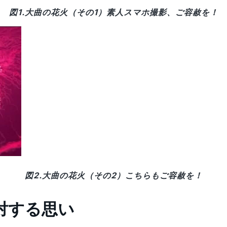
図1.大曲の花火（その1）素人スマホ撮影、ご容赦を！
図2.大曲の花火（その2）こちらもご容赦を！
T）に対する思い