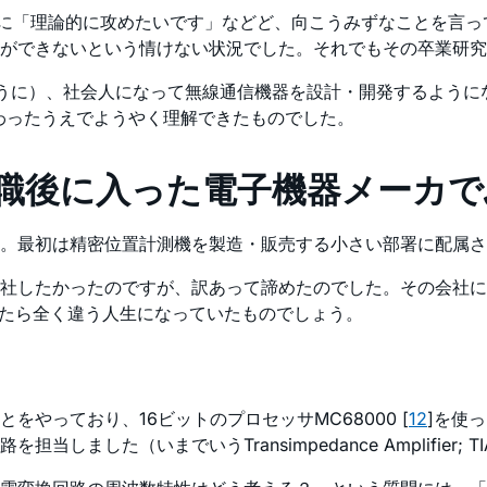
生に「理論的に攻めたいです」などど、向こうみずなことを言っ
ができないという情けない状況でした。それでもその卒業研究
るように）、社会人になって無線通信機器を設計・開発するよう
わったうえでようやく理解できたものでした。
就職後に入った電子機器メーカ
。最初は精密位置計測機を製造・販売する小さい部署に配属さ
社したかったのですが、訳あって諦めたのでした。その会社に
たら全く違う人生になっていたものでしょう。
やっており、16ビットのプロセッサMC68000 [
12
]を使
した（いまでいうTransimpedance Amplifier; T