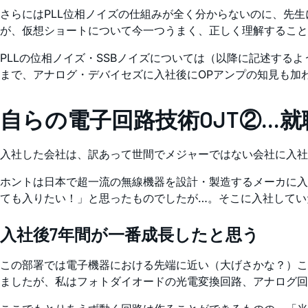
さらにはPLL位相ノイズの仕組みが全く分からないのに、先
が、仮想ショートについて今一つうまく、正しく理解すること
PLLの位相ノイズ・SSBノイズについては（以降に記述す
まで、アナログ・デバイセズに入社後にOPアンプの知見も加
自らの電子回路技術OJT②…
入社した会社は、訳あって世間でメジャーではない会社に入社
ホントは日本で超一流の無線機器を設計・製造するメーカに入
ても入りたい！」と思ったものでしたが…。そこに入社してい
入社後7年間が一番成長したと思う
この部署では電子機器における先端に近い（大げさかな？）ことを
ましたが、私はフォトダイオードの光電変換回路、アナログ回路を担当しま