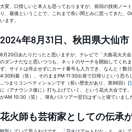
大変、口惜しいと本人も思っておりますが、前回の技術ノート
り、最後ということで、これまで長い間とみに思ってきた、On T
います。
2024年8月31日、秋田県大仙
8月20日あたりだったと思いますが、テレビで「大曲花火大
のダンナだなと思いつつも、ネットのサーチを開始してくれま
ず、サイトは停止せずにカード番号も入力でき、なんと！数日前
4:30到着（笑）、そのままPM 11:30出発で日帰りとい
…つまりコンペティションです（長い歴史があり、第96回）[
1
に（アナウンス後に）打ち上げていく、という花火大会です。 そ
がAM 10:30（笑）。弾丸バスツアー翌日はずっと寝ていまし
花火師も芸術家としての伝承
観覧していて思うわけです。「花火はアートだな」と。そして