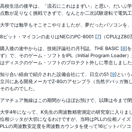
高校生活の後半は、「流石にこれはまずい」と思い、だいぶ学
点数が足りなく挑戦できずで、なんとか二次試験逆転で電気工
大学では勉学もそこそこやりましたが、夢だったパソコンを、バ
8ビット・マイコンの走りはNECのPC-8001 [
7
]（CPUはZ
購入後の途中からは、技術評論社の月刊誌、THE BASIC [
8
]
ず）で、そのゲーム・ソフトをIPL（Initial Progra
はディスクのゲーム・ソフトのプロテクト外しに専念しました。ホントに
知り合い経由で紹介された設備会社にて、日立のS1 [
9
]という
立川にある開発メーカでZ-80のアセンブラ（当然デバッガ無
そのものでした。
アマチュア無線はこの期間からほぼお預けで、以降は今まで閉
大学4年になって、K先生の周波数精密測定の研究室に入りま
位相ジッタが大切になるわけですが、当時はPLLの位相ノイズ（Si
PLLの周波数安定度を周波数カウンタを使って16ビットパソコンのP