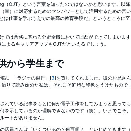
raining（OJT）という言葉を知ったのではないかと思います。
（量）に対応するためのマンパワーとして活用するための言い
Tとは仕事を学ぶうえでの最高の教育手段だ」というところに
だけでは業務に関わる分野全般において凹凸ができてしまいま
職によるキャリアアップもOJTだといえるでしょう。
子供から学生まで
刊誌、「ラジオの製作」[
3
]を貸してくれました。彼のお兄さ
を借りて読み始めた私は、それこそ鮮烈な印象をうけたもので
されている記事をもとに何か電子工作をしてみようと思っても
何を示しているのか理解できないのです（笑）。いまでこそ、
やルートがありません。
の店員さんは「いくついるの？何百個？」といじめてきます（