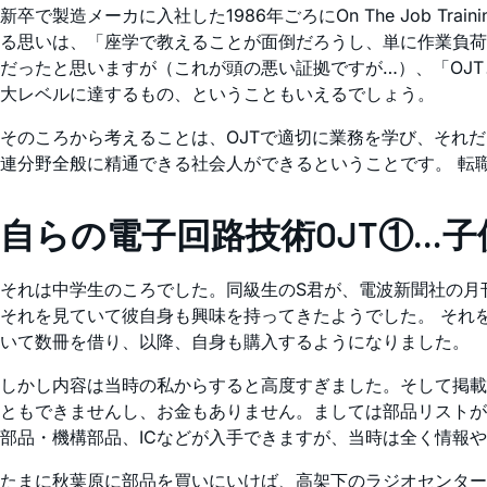
新卒で製造メーカに入社した1986年ごろにOn The Job T
る思いは、「座学で教えることが面倒だろうし、単に作業負荷
だったと思いますが（これが頭の悪い証拠ですが…）、「OJ
大レベルに達するもの、ということもいえるでしょう。
そのころから考えることは、OJTで適切に業務を学び、それ
連分野全般に精通できる社会人ができるということです。 転
自らの電子回路技術OJT①…
それは中学生のころでした。同級生のS君が、電波新聞社の月
それを見ていて彼自身も興味を持ってきたようでした。 それ
いて数冊を借り、以降、自身も購入するようになりました。
しかし内容は当時の私からすると高度すぎました。そして掲載
ともできませんし、お金もありません。ましては部品リストが
部品・機構部品、ICなどが入手できますが、当時は全く情報
たまに秋葉原に部品を買いにいけば、高架下のラジオセンター