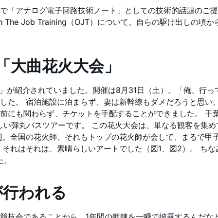
で「アナログ電子回路技術ノート」としての技術的話題のご提
he Job Training（OJT）について、自らの駆け出し
市「大曲花火大会」
会」が紹介されていました。開催は8月31日（土）。「俺、行
した。 宿泊施設に泊まらず、妻は新幹線もダメだろうと思い
にも関わらず、チケットを手配することができました。 千葉出
う恐ろしい弾丸バスツアーです。 この花火大会は、単なる観客を
]。全国の花火師、それもトップの花火師が会して、まるで甲
れはそれは、素晴らしいアートでした（図1、図2）。 ちなみに
た。
が行われる
競技会であることから、1年間の鍛錬を一瞬で披露するんだなと