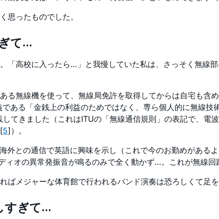
く思ったものでした。
ぎて…
。「高校に入ったら…」と我慢していた私は、さっそく無線部
線機を使って、無線局免許を取得してからは自宅も含めて、音声（Si
ュア無線の定義である「金銭上の利益のためではなく、専ら個人的に
践してきました（これはITUの「無線通信規則」の表記で、電
[
5
]）。
で海外との通信で英語に興味を示し（これで今のお勤めがある
ーディオの異常発振音が鳴るのみで全く動かず…。これが無線
ればメジャーな体育館で行われるバンド演奏は恐ろしくて足を
しすぎて…