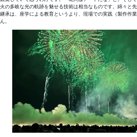
火の多岐な光の軌跡を魅せる技術は相当なものです。綿々と先
継承は、座学による教育というより、現場での実践（製作作業と対話
ん。