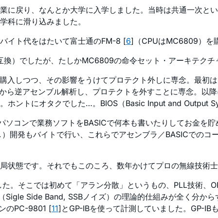
業に戻り、なんとか大学に入学しました。当時は共通一次とい
学科に滑り込みました。
イト代をはたいて富士通のFM-8 [
6
]（CPUはMC6809
80互換）でしたが、たしかMC6809の命令セット・アーキテク
を購入しつつ、その影響をうけてプロテクト外しに専念。最初
m Loader）から逆アセンブル解析し、プロテクトを外すことに専
オタクでした…。BIOS（Basic Input and Outpu
パソコンで業務ソフトをBASICで何本も書いたりしてお金を貯めま
し）開発もバイトで行い、これらでアセンブラ／BASICでのコ
局状態です。それでもこのころ、数年かけてプロの無線技術士
した。そこでは初めて「アラン分散」というもの、PLL技術、
gle Side Band, SSBノイズ）の理論的仕組みが全く
C-9801 [
11
]とGP-IBを使って計測していました。GP-