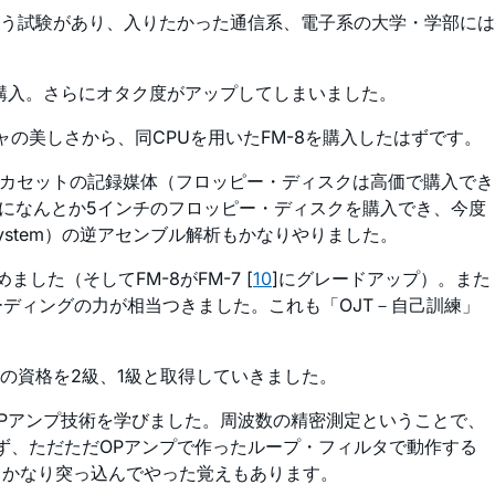
う試験があり、入りたかった通信系、電子系の大学・学部には
）を購入。さらにオタク度がアップしてしまいました。
チャの美しさから、同CPUを用いたFM-8を購入したはずです。
はカセットの記録媒体（フロッピー・ディスクは高価で購入でき
念。以降になんとか5インチのフロッピー・ディスクを購入でき、今度
t System）の逆アセンブル解析もかなりやりました。
した（そしてFM-8がFM-7 [
10
]にグレードアップ）。また
ーディングの力が相当つきました。これも「OJT－自己訓練」
の資格を2級、1級と取得していきました。
OPアンプ技術を学びました。周波数の精密測定ということで、
分からず、ただただOPアンプで作ったループ・フィルタで動作する
IBもかなり突っ込んでやった覚えもあります。