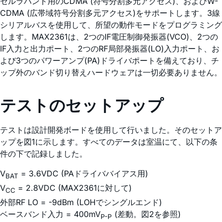
セルラバンド用のCDMA (符号分割多元アクセス)、およびW-
CDMA (広帯域符号分割多元アクセス)をサポートします。3線
シリアルバスを使用して、所望の動作モードをプログラミング
します。MAX2361は、2つのIF電圧制御発振器(VCO)、2つの
IF入力と出力ポート、2つのRF局部発振器(LO)入力ポート、お
よび3つのパワーアンプ(PA)ドライバポートを備えており、チ
ップ外のバンド切り替えハードウェアは一切必要ありません。
テストのセットアップ
テストは設計開発ボードを使用して行いました。そのセットア
ップを図1に示します。すべてのデータは室温にて、以下の条
件の下で記録しました。
V
= 3.6VDC (PAドライババイアス用)
BAT
V
= 2.8VDC (MAX2361に対して)
CC
外部RF LO = -9dBm (LOHでシングルエンド)
ベースバンド入力 = 400mV
(差動。図2を参照)
P-P