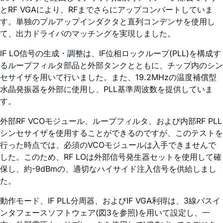
とRF VGAにより、RFまでさらにアップコンバートしていま
す。単独のプルアップインダクタと直列コンデンサを使用し
て、出力ドライバのマッチングを実現しました。
IF LO信号の生成・調整は、IF位相ロックループ(PLL)を構成す
るループフィルタ部品と外部タンクとともに、チップ内のシン
セサイザを用いて行いました。また、19.2MHzの温度補償型
水晶発振器を外部に使用し、PLL基準周波数を提供していま
す。
外部RF VCOモジュール、ループフィルタ、および内部RF PLL
シンセサイザを使用することができるのですが、このテストを
行った時点では、必須のVCOモジュールは入手できませんで
した。このため、RF LOは外部信号発生器セットを使用して確
保し、約-9dBmの、適切なハイサイド注入信号を供給しまし
た。
動作モード、IF PLL分周器、およびIF VGA利得は、3線バスイ
ンタフェースソフトウェア(図3を参照)を用いて設定し、一