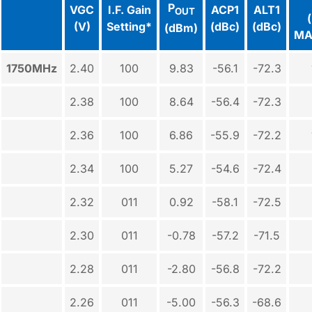
P
VGC
I.F. Gain
ACP1
ALT1
OUT
(V)
Setting*
(dBc)
(dBc)
(dBm)
MA
1750MHz
2.40
100
9.83
-56.1
-72.3
2.38
100
8.64
-56.4
-72.3
2.36
100
6.86
-55.9
-72.2
2.34
100
5.27
-54.6
-72.4
2.32
011
0.92
-58.1
-72.5
2.30
011
-0.78
-57.2
-71.5
2.28
011
-2.80
-56.8
-72.2
2.26
011
-5.00
-56.3
-68.6