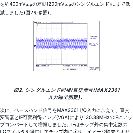
を約400mV
の差動(200mV
のシングルエンド)にまで低
P-P
P-P
減しました(図2を参照)。
図2. シングルエンド同相/直交信号(MAX2361
入力端で測定)。
次に、ベースバンド信号をMAX2361 I/Q入力に加えて、直交
変調器とIF可変利得アンプ(VGA)により130.38MHzのIFにアッ
プコンバートして増幅しました。IFはチップ外の集中定数の
LCフィルタを経由してチップ内に戻り、イメージ除去ミキサ