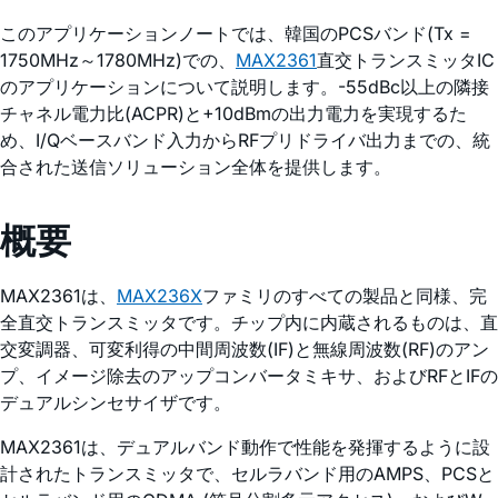
このアプリケーションノートでは、韓国のPCSバンド(Tx =
1750MHz～1780MHz)での、
MAX2361
直交トランスミッタIC
のアプリケーションについて説明します。-55dBc以上の隣接
チャネル電力比(ACPR)と+10dBmの出力電力を実現するた
め、I/Qベースバンド入力からRFプリドライバ出力までの、統
合された送信ソリューション全体を提供します。
概要
MAX2361は、
MAX236X
ファミリのすべての製品と同様、完
全直交トランスミッタです。チップ内に内蔵されるものは、直
交変調器、可変利得の中間周波数(IF)と無線周波数(RF)のアン
プ、イメージ除去のアップコンバータミキサ、およびRFとIFの
デュアルシンセサイザです。
MAX2361は、デュアルバンド動作で性能を発揮するように設
計されたトランスミッタで、セルラバンド用のAMPS、PCSと