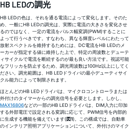
HB LEDの調光
HB LEDの色は、それを通る電流によって変化します。そのた
め、一般にHB LEDの調光は、実際に電流の大きさを変化させ
るのではなく、一定の電流をパルス幅変調(PWM)することに
よって行うべきです。すなわち、異なる輝度レベルにわたって
放射スペクトルを維持するためには、DC電流をHB LEDのメ
ーカーが指定する値に維持した上で、特定の周波数とデューテ
ィサイクルで電流を断続するのが最も良い方法です。視認可能
なフリッカを防止するため、調光周波数は100Hz以上にしてく
ださい。調光範囲は、HB LEDドライバの最小デューティサイ
クル能力によって制限されます。
ほとんどのHB LEDドライバは、マイクロコントローラまたは
外付けのタイマーからの調光信号を必要とします。しかし、
MAX16806
などの一部のHB LEDドライバは、DIM入力に印加
する外部電圧で設定される変調に応じて、PWM信号を内部的
に生成する機能を備えています(
図1
)。この構成では、自動車
のインテリア照明アプリケーションについて、外付けのマイク