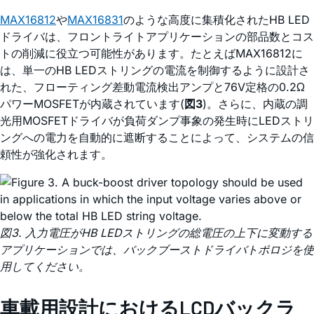
MAX16812
や
MAX16831
のような高度に集積化されたHB LED
ドライバは、フロントライトアプリケーションの部品数とコス
トの削減に役立つ可能性があります。たとえばMAX16812に
は、単一のHB LEDストリングの電流を制御するように設計さ
れた、フローティング差動電流検出アンプと76V定格の0.2Ω
パワーMOSFETが内蔵されています(
図3
)。さらに、内蔵の調
光用MOSFETドライバが負荷ダンプ事象の発生時にLEDストリ
ングへの電力を自動的に遮断することによって、システムの信
頼性が強化されます。
図3. 入力電圧がHB LEDストリングの総電圧の上下に変動する
アプリケーションでは、バックブーストドライバトポロジを使
用してください。
車載用設計におけるLCDバックラ