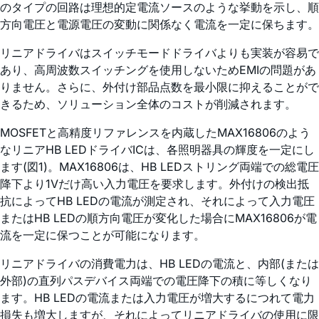
のタイプの回路は理想的定電流ソースのような挙動を示し、順
方向電圧と電源電圧の変動に関係なく電流を一定に保ちます。
リニアドライバはスイッチモードドライバよりも実装が容易で
あり、高周波数スイッチングを使用しないためEMIの問題があ
りません。さらに、外付け部品点数を最小限に抑えることがで
きるため、ソリューション全体のコストが削減されます。
MOSFETと高精度リファレンスを内蔵したMAX16806のよう
なリニアHB LEDドライバICは、各照明器具の輝度を一定にし
ます(図1)。MAX16806は、HB LEDストリング両端での総電圧
降下より1Vだけ高い入力電圧を要求します。外付けの検出抵
抗によってHB LEDの電流が測定され、それによって入力電圧
またはHB LEDの順方向電圧が変化した場合にMAX16806が電
流を一定に保つことが可能になります。
リニアドライバの消費電力は、HB LEDの電流と、内部(または
外部)の直列パスデバイス両端での電圧降下の積に等しくなり
ます。HB LEDの電流または入力電圧が増大するにつれて電力
損失も増大しますが、それによってリニアドライバの使用に限