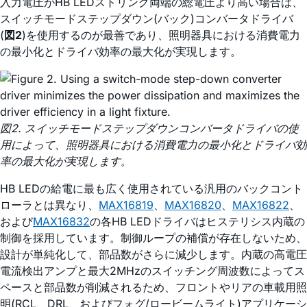
入力電圧がHB LEDストリング両端の総電圧より高い場合は、
スイッチモードステップダウン(バック)コンバータドライバ
(
図2
)を使用するのが最善であり、照明器具における消費電力
の最小化とドライバ効率の最大化が実現します。
図2. スイッチモードステップダウンコンバータドライバの使
用によって、照明器具における消費電力の最小化とドライバ効
率の最大化が実現します。
HB LEDの給電に最も広く使用されている汎用のバックコント
ローラとは異なり、
MAX16819
、
MAX16820
、
MAX16822
、
および
MAX16832
の各HB LEDドライバはヒステリシス内蔵の
制御を採用しています。制御ループの補償が存在しないため、
設計が単純化して、部品数がさらに減少します。内蔵の高電圧
電流検出アンプと最大2MHzのスイッチング周波数によってス
ペースと部品数が削減されるため、フロントやリアの車載用照
明(RCL、DRL、およびフォグ/ロービームライト)アプリケーシ