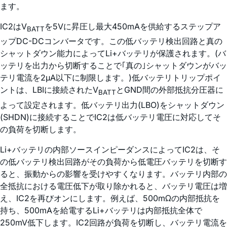
ます。
IC2はV
を5Vに昇圧し最大450mAを供給するステップア
BATT
ップDC-DCコンバータです。この低バッテリ検出回路と真の
シャットダウン能力によってLi+バッテリが保護されます。(バ
ッテリを出力から切断することで｢真の｣シャットダウンがバッ
テリ電流を2µA以下に制限します。)低バッテリトリップポイ
ントは、LBIに接続されたV
とGND間の外部抵抗分圧器に
BATT
よって設定されます。低バッテリ出力(LBO)をシャットダウン
(SHDN)に接続することでIC2は低バッテリ電圧に対応してそ
の負荷を切断します。
Li+バッテリの内部ソースインピーダンスによってIC2は、そ
の低バッテリ検出回路がその負荷から低電圧バッテリを切断す
ると、振動からの影響を受けやすくなります。バッテリ内部の
全抵抗における電圧低下が取り除かれると、バッテリ電圧は増
え、IC2を再びオンにします。例えば、500mΩの内部抵抗を
持ち、500mAを給電するLi+バッテリは内部抵抗全体で
250mV低下します。IC2回路が負荷を切断し、バッテリ電流を