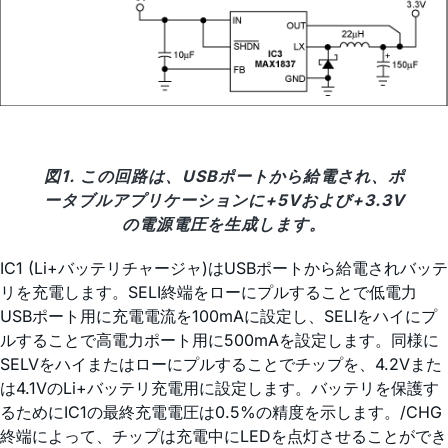
図1. この回路は、USBポートから給電され、ポ
ータブルアプリケーションに+5Vおよび+3.3V
の電源電圧を生成します。
IC1 (Li+バッテリチャージャ)はUSBポートから給電されバッテ
リを充電します。SELI終端をローにプルすることで低電力
USBポート用に充電電流を100mAに設定し、SELIをハイにプ
ルすることで高電力ポート用に500mAを設定します。同様に
SELVをハイまたはローにプルすることでチップを、4.2Vまた
は4.1VのLi+バッテリ充電用に設定します。バッテリを保護す
るためにIC1の最終充電電圧は0.5%の精度を示します。/CHG
終端によって、チップは充電中にLEDを点灯させることができ