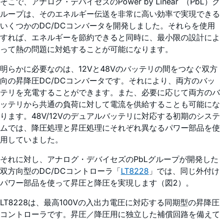
そこで、アナログ・デバイセズのPower by Linear
（PbL）グ
ループは、そのエネルギー伝送を非常に高い効率で実現できる
いくつかのDC/DCコンバータを開発しました。それらを使用
すれば、エネルギーを節約できると同時に、最小限の設計によ
って熱の問題に対処することが可能になります。
明らかに必要なのは、12Vと48Vのバッテリの間をつなぐ双方
向の昇降圧DC/DCコンバータです。それにより、両方のバッ
テリを充電することができます。また、必要に応じて両方のバ
ッテリから共通の負荷に対して電流を供給することも可能にな
ります。48V/12Vのデュアルバッテリに対応する初期のシステ
ムでは、降圧処理と昇圧処理にそれぞれ異なるパワー部品を使
用していました。
それに対し、アナログ・デバイセズのPbLグループが開発した
双方向型のDC/DCコントローラ「
LT8228
」では、同じ外付け
パワー部品を使って昇圧と降圧を実現します（図2）。
LT8228は、最高100Vの入出力電圧に対応する同期型の昇降圧
コントローラです。昇圧／降圧用に独立した補償回路を備えて