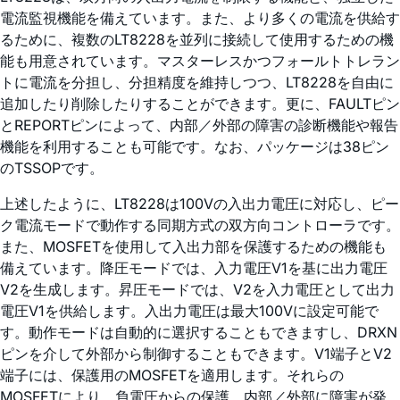
電流監視機能を備えています。また、より多くの電流を供給す
るために、複数のLT8228を並列に接続して使用するための機
能も用意されています。マスターレスかつフォールトトレラン
トに電流を分担し、分担精度を維持しつつ、LT8228を自由に
追加したり削除したりすることができます。更に、FAULTピン
とREPORTピンによって、内部／外部の障害の診断機能や報告
機能を利用することも可能です。なお、パッケージは38ピン
のTSSOPです。
上述したように、LT8228は100Vの入出力電圧に対応し、ピー
ク電流モードで動作する同期方式の双方向コントローラです。
また、MOSFETを使用して入出力部を保護するための機能も
備えています。降圧モードでは、入力電圧V1を基に出力電圧
V2を生成します。昇圧モードでは、V2を入力電圧として出力
電圧V1を供給します。入出力電圧は最大100Vに設定可能で
す。動作モードは自動的に選択することもできますし、DRXN
ピンを介して外部から制御することもできます。V1端子とV2
端子には、保護用のMOSFETを適用します。それらの
MOSFETにより、負電圧からの保護、内部／外部に障害が発