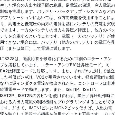
生した場合の入出力端子間の絶縁、逆電流の保護、突入電流の
制御を実現します。バッテリ・バックアップ・システムなどの
アプリケーションにおいては、双方向機能を使用することによ
り、高電圧と低電圧の両方の電源を基にバッテリの充電を実現
できます。一方のバッテリの出力を昇圧／降圧し、他方のバッ
テリを充電するということです。電源（一方のバッテリ）が使
用できない場合には、バッテリ（他方のバッテリ）の電圧を昇
圧（または降圧）して電源に返します。
LT8228は、過渡応答を最適化するために2個のエラー・アン
プを搭載しています。エラー・アンプEA1は昇圧モード、同
EA2は降圧モードに対応します。また、それぞれに対して独立
した補償ピンVC1、VC2が用意されています。軽負荷動作の際
などに逆インダクタ電流が検出されたら、コントローラは非連
続通電モードで動作します。また、ISET1P、ISET1N、
ISET2P、ISET2Nの各ピンを使用すれば、降圧／昇圧動作時に
おける入出力電流の制限機能をプログラミングすることができ
ます。加えて、IMON1ピンとIMON2ピンを使えば、入出力電
流を独立して監視する機能を使用することも可能です。プログ