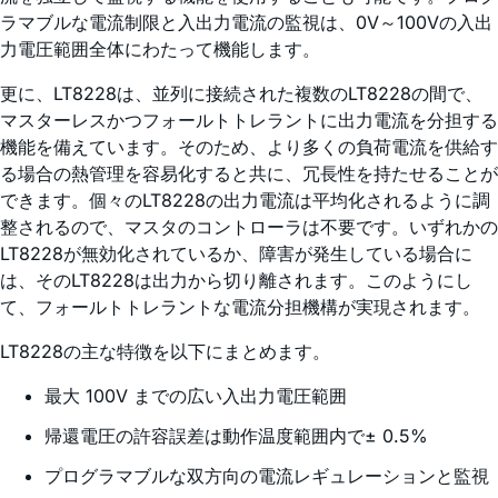
ラマブルな電流制限と入出力電流の監視は、0V～100Vの入出
力電圧範囲全体にわたって機能します。
更に、LT8228は、並列に接続された複数のLT8228の間で、
マスターレスかつフォールトトレラントに出力電流を分担する
機能を備えています。そのため、より多くの負荷電流を供給す
る場合の熱管理を容易化すると共に、冗長性を持たせることが
できます。個々のLT8228の出力電流は平均化されるように調
整されるので、マスタのコントローラは不要です。いずれかの
LT8228が無効化されているか、障害が発生している場合に
は、そのLT8228は出力から切り離されます。このようにし
て、フォールトトレラントな電流分担機構が実現されます。
LT8228の主な特徴を以下にまとめます。
最大 100V までの広い入出力電圧範囲
帰還電圧の許容誤差は動作温度範囲内で± 0.5%
プログラマブルな双方向の電流レギュレーションと監視