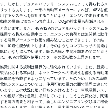
す。しかし、デュアルバッテリ・システムによって得られるメ
リットもあります。一部の自動車メーカーによれば、48Vを使
用するシステムを採用することにより、エンジンで走行する自
動車の燃費は10%～15%向上し、CO
の排出量も削減される
2
と言います。また、48V/12Vのデュアルバッテリ・システムを
採用する将来の自動車には、エンジンの負荷とは無関係に動作
する電気ブースター技術を組み込むことができます。その結
果、加速性能が向上します。そのようなコンプレッサの開発は
既にかなり進んでいます。吸気系統と中間冷却器の間に配置さ
れ、48Vの電源を使用してターボの回転数を上昇させます。
燃費に関する規制は世界的に強化されています。また、新規に
製品化される車両は、ネットワークへの接続性を備える自動運
転機能を搭載するようになっています。そのため、12Vの車載
電気システムについては、使用可能な電力の面で限界に達して
います。この状況に追い打ちをかけるように、車載電気システ
ムの種類／数は急激に増加しています。こうした変化は、関連
する電力需要と相まって、新しいエンジニアリング領域に機会
をもたらします。言い換えると、最大電力が3kWにとどまる