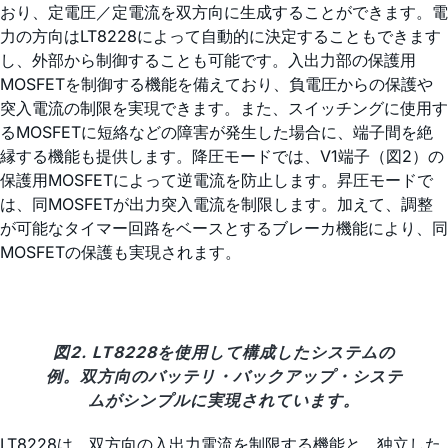
おり、定電圧／定電流を双方向に生成することができます。電
力の方向はLT8228によって自動的に決定することもできます
し、外部から制御することも可能です。入出力部の保護用
MOSFETを制御する機能を備えており、負電圧からの保護や
突入電流の制限を実現できます。また、スイッチングに使用す
るMOSFETに短絡などの障害が発生した場合に、端子間を絶
縁する機能も提供します。降圧モードでは、V1端子（図2）の
保護用MOSFETによって逆電流を防止します。昇圧モードで
は、同MOSFETが出力突入電流を制限します。加えて、調整
が可能なタイマー回路をベースとするブレーカ機能により、同
MOSFETの保護も実現されます。
図2. LT8228を使用して構成したシステムの
例。双方向のバッテリ・バックアップ・システ
ムがシンプルに実現されています。
LT8228は、双方向の入出力電流を制限する機能と、独立した