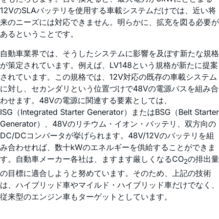
12VのSLAバッテリを使用する車載システムだけでは、近い将
来のニーズには対応できません。明らかに、拡充を図る必要が
あるということです。
自動車業界では、そうしたシステムに影響を及ぼす新たな規格
が策定されています。例えば、LV148という規格が新たに提案
されています。この規格では、12V対応の既存の車載システム
に対し、セカンダリという位置づけで48Vの電源バスを組み合
わせます。48Vの電源に関連する要素としては、
ISG（Integrated Starter Generator）またはBSG（Belt Starter
Generator）、48Vのリチウム・イオン・バッテリ、双方向の
DC/DCコンバータが挙げられます。48V/12Vのバッテリを組
み合わせれば、数十kWのエネルギーを供給することができま
す。自動車メーカー各社は、ますます厳しくなるCO
の排出量
2
の目標に適合しようと努めています。そのため、上記の技術
は、ハイブリッド車やマイルド・ハイブリッド車だけでなく、
従来型のエンジン車もターゲットとしています。