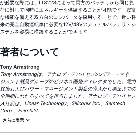
が必要な際には、LT8228によって両方のバッテリから同じ負
荷に対して同時にエネルギーを供給することが可能です。豊富
な機能を備える双方向のコンバータを採用することで、近い将
来の完全自動運転車に必要な12V/48Vのデュアルバッテリ・シ
ステムを容易に構築することができます。
著者について
Tony Armstrong
Tony Armstrongは、アナログ・デバイセズのパワー・マネー
ジメント製品グループのビジネス開発ディレクタでした。電力
変換およびパワー・マネージメント製品の導入から廃止までの
全期間にわたるすべてを担当しました。アナログ・デバイセズ
入社前は、Linear Technology、Siliconix Inc.、Semtech
Corp.、Fairchild