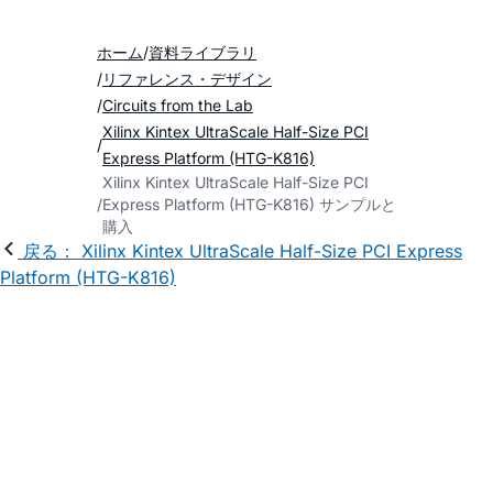
ホーム
資料ライブラリ
リファレンス・デザイン
Circuits from the Lab
Xilinx Kintex UltraScale Half-Size PCI
Express Platform (HTG-K816)
Xilinx Kintex UltraScale Half-Size PCI
Express Platform (HTG-K816) サンプルと
購入
戻る： Xilinx Kintex UltraScale Half-Size PCI Express
Platform (HTG-K816)