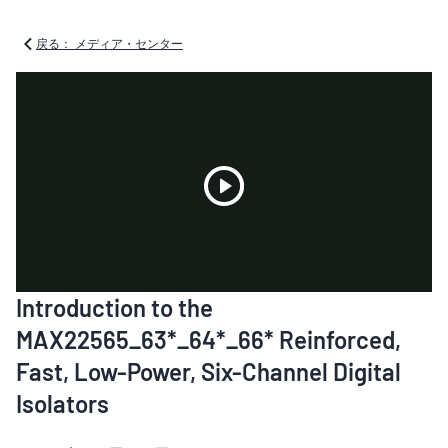
戻る： メディア・センター
Play
Introduction to the
Video
MAX22565_63*_64*_66* Reinforced,
Fast, Low-Power, Six-Channel Digital
Isolators