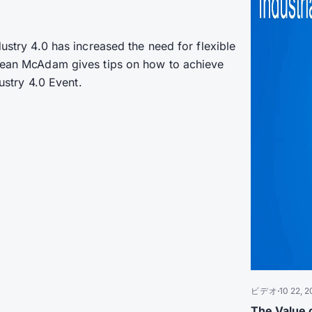
dustry 4.0 has increased the need for flexible
 Jean McAdam gives tips on how to achieve
dustry 4.0 Event.
ビデオ
10 22, 
The Value o