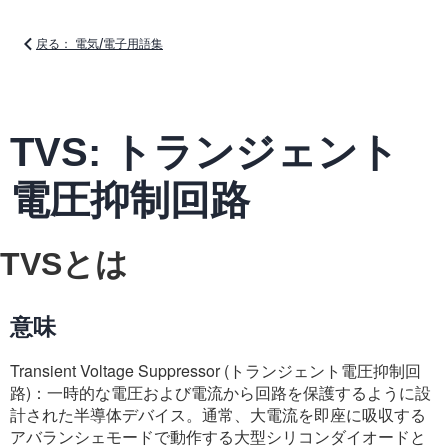
戻る： 電気/電子用語集
TVS: トランジェント
電圧抑制回路
TVSとは
意味
Transient Voltage Suppressor (トランジェント電圧抑制回
路)：一時的な電圧および電流から回路を保護するように設
計された半導体デバイス。通常、大電流を即座に吸収する
アバランシェモードで動作する大型シリコンダイオードと