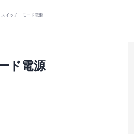
S: スイッチ・モード電源
モード電源