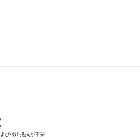
ャ
B
および検出抵抗が不要