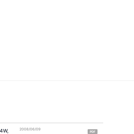
2008/06/09
04W,
PDF