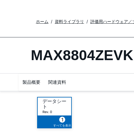
ホーム
資料ライブラリ
評価用ハードウェア／
MAX8804ZEVK
製品概要
関連資料
データシー
ト
Rev. 0
1
すべてを表示