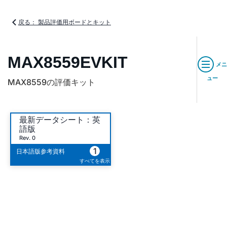
戻る： 製品評価用ボードとキット
MAX8559EVKIT
メニ
ュー
MAX8559の評価キット
最新データシート：英
語版
Rev. 0
1
日本語版参考資料
すべてを表示