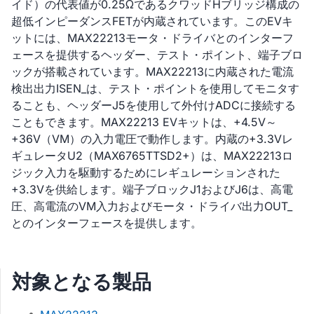
イド）の代表値が0.25ΩであるクワッドHブリッジ構成の
超低インピーダンスFETが内蔵されています。このEVキ
ットには、MAX22213モータ・ドライバとのインターフ
ェースを提供するヘッダー、テスト・ポイント、端子ブロ
ックが搭載されています。MAX22213に内蔵された電流
検出出力ISEN_は、テスト・ポイントを使用してモニタす
ることも、ヘッダーJ5を使用して外付けADCに接続する
こともできます。MAX22213 EVキットは、+4.5V～
+36V（VM）の入力電圧で動作します。内蔵の+3.3Vレ
ギュレータU2（MAX6765TTSD2+）は、MAX22213ロ
ジック入力を駆動するためにレギュレーションされた
+3.3Vを供給します。端子ブロックJ1およびJ6は、高電
圧、高電流のVM入力およびモータ・ドライバ出力OUT_
とのインターフェースを提供します。
対象となる製品