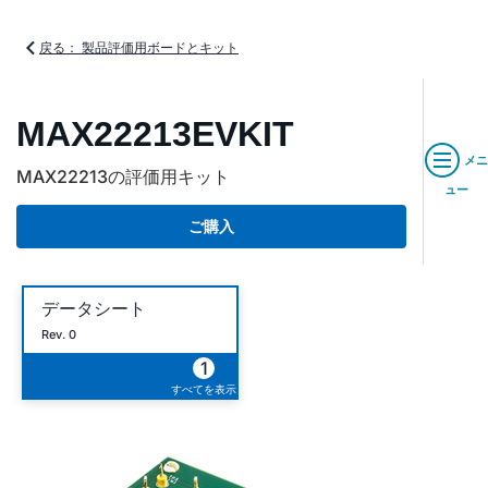
戻る： 製品評価用ボードとキット
MAX22213EVKIT
メニ
MAX22213の評価用キット
ュー
ご購入
データシート
Rev. 0
1
すべてを表示