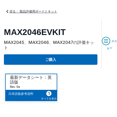
戻る： 製品評価用ボードとキット
MAX2046EVKIT
メニ
MAX2045、MAX2046、MAX2047の評価キッ
ト
ュー
ご購入
最新データシート：英
語版
Rev. 0a
1
日本語版参考資料
すべてを表示