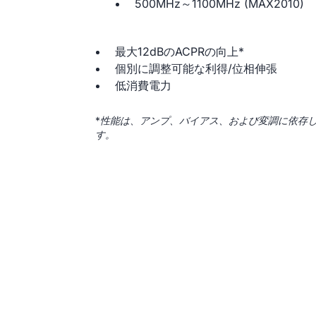
500MHz～1100MHz (MAX2010)
最大12dBのACPRの向上*
個別に調整可能な利得/位相伸張
低消費電力
*
性能は、アンプ、バイアス、および変調に依存
す。