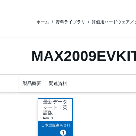
ホーム
資料ライブラリ
評価用ハードウェア／
MAX2009EVKI
製品概要
関連資料
最新データ
シート：英
語版
Rev. 0
日本語版参考資料
1