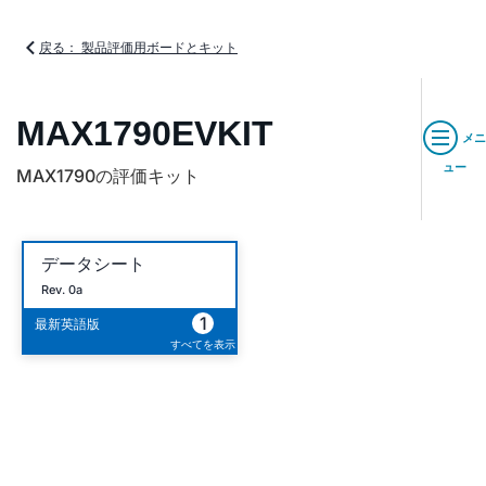
戻る： 製品評価用ボードとキット
MAX1790EVKIT
メニ
ュー
MAX1790の評価キット
データシート
Rev. 0a
1
最新英語版
すべてを表示