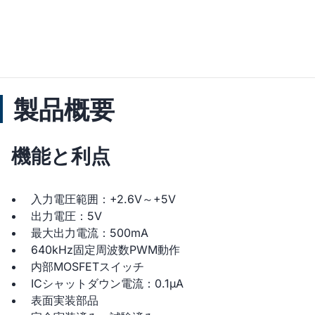
製品概要
機能と利点
入力電圧範囲：+2.6V～+5V
出力電圧：5V
最大出力電流：500mA
640kHz固定周波数PWM動作
内部MOSFETスイッチ
ICシャットダウン電流：0.1µA
表面実装部品