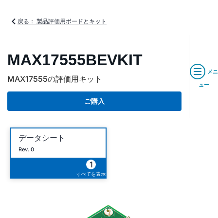
戻る： 製品評価用ボードとキット
MAX17555BEVKIT
メニ
MAX17555の評価用キット
ュー
ご購入
データシート
Rev. 0
1
すべてを表示