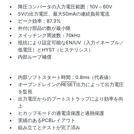
降圧コンバータの入力電圧範囲：10V～60V
5Vの出力電圧、最大50mAの連続負荷電流
ピーク効率：87.3%
外付け部品の数が最小限
スイッチング周波数：70kHz
抵抗により設定可能なEN/UV（入力イネーブル／
低電圧）とHYST（ヒステリシス）
内部ループ補償
内部ソフトスタート時間：0.8ms（代表値）
オープンドレインの
RESET
出力によって出力電圧
を監視
出力電圧からのブートストラップにより効率を向
上
ヒカップモードの過電流保護と過熱保護
実績のあるPCBレイアウト
組み立てとテストが完了済み