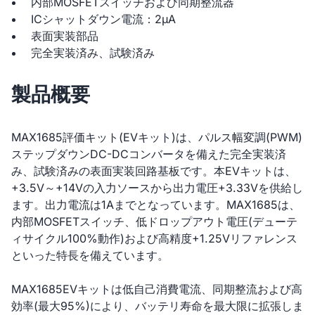
内部MOSFETスイッチおよび同期整流器
ICシャットダウン電流：2µA
表面実装部品
完全実装済み、試験済み
製品概要
MAX1685評価キット(EVキット)は、パルス幅変調(PWM)
ステップダウンDC-DCコンバータを備えた完全実装済
み、試験済みの表面実装回路基板です。本EVキットは、
+3.5V～+14Vの入力ソースから出力電圧+3.33Vを供給し
ます。出力電流は1Aまでとなっています。MAX1685は、
内部MOSFETスイッチ、低ドロップアウト電圧(デューテ
ィサイクル100%動作)および高精度+1.25Vリファレンス
といった特長を備えています。
MAX1685EVキットは低自己消費電流、同期整流および高
効率(最大95%)により、バッテリ寿命を最大限に拡張しま