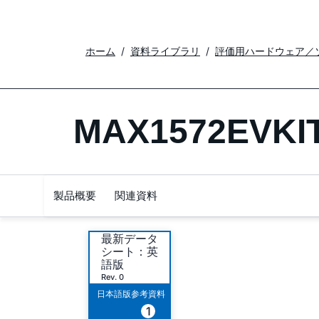
ホーム
資料ライブラリ
評価用ハードウェア／
MAX1572EVKI
製品概要
関連資料
最新データ
シート：英
語版
Rev. 0
日本語版参考資料
1