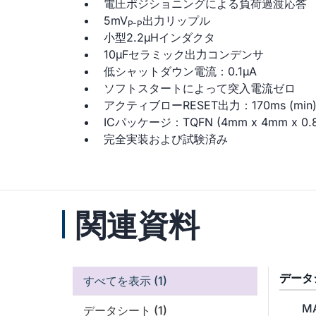
電圧ポジショニングによる負荷過渡応答
5mV
出力リップル
P-P
小型2.2µHインダクタ
10µFセラミック出力コンデンサ
低シャットダウン電流：0.1µA
ソフトスタートによって突入電流ゼロ
アクティブローRESET出力：170ms (min
ICパッケージ：TQFN (4mm x 4mm x 0.
完全実装および試験済み
関連資料
データ
すべてを表示
(1)
M
データシート
(1)