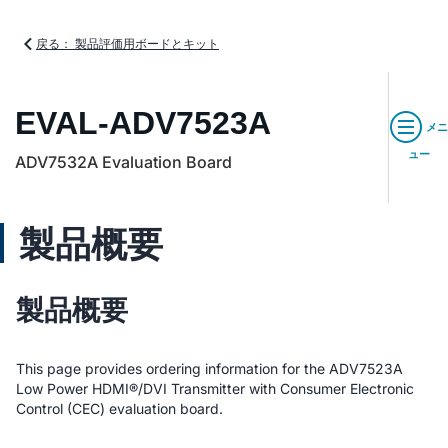
戻る： 製品評価用ボードとキット
EVAL-ADV7523A
メニ
ュー
ADV7532A Evaluation Board
製品概要
製品概要
This page provides ordering information for the ADV7523A
Low Power HDMI®/DVI Transmitter with Consumer Electronic
Control (CEC) evaluation board.