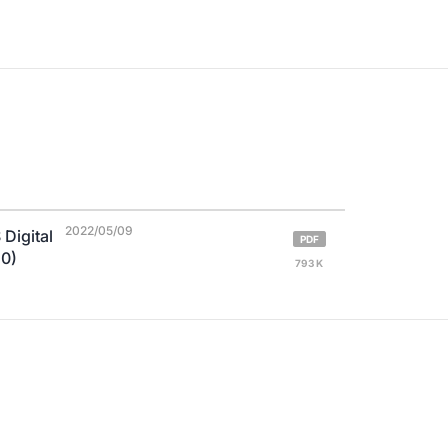
2022/05/09
Digital
PDF
 0)
793 K