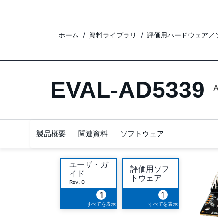
ホーム
資料ライブラリ
評価用ハードウェア／
EVAL-AD5339
A
製品概要
関連資料
ソフトウェア
ユーザ・ガ
評価用ソフ
イド
トウェア
Rev. 0
1
1
すべてを表示
すべてを表示