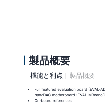
製品概要
機能と利点
製品概要
Full featured evaluation board (EVAL-A
nano
DAC motherboard (EVAL-MBnano
On-board references