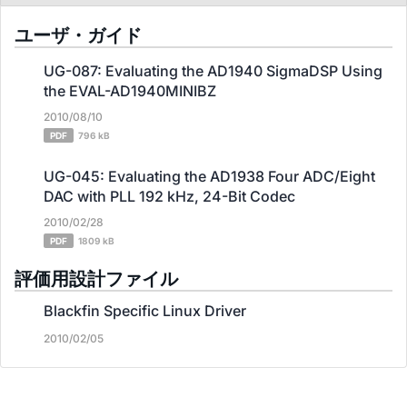
ユーザ・ガイド
UG-087: Evaluating the AD1940 SigmaDSP Using
the EVAL-AD1940MINIBZ
2010/08/10
PDF
796 kB
UG-045: Evaluating the AD1938 Four ADC/Eight
DAC with PLL 192 kHz, 24-Bit Codec
2010/02/28
PDF
1809 kB
評価用設計ファイル
Blackfin Specific Linux Driver
2010/02/05